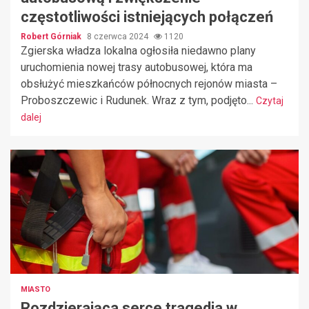
częstotliwości istniejących połączeń
Robert Górniak
8 czerwca 2024
1120
Zgierska władza lokalna ogłosiła niedawno plany
uruchomienia nowej trasy autobusowej, która ma
obsłużyć mieszkańców północnych rejonów miasta –
Proboszczewic i Rudunek. Wraz z tym, podjęto...
Czytaj
dalej
MIASTO
Rozdzierająca serce tragedia w