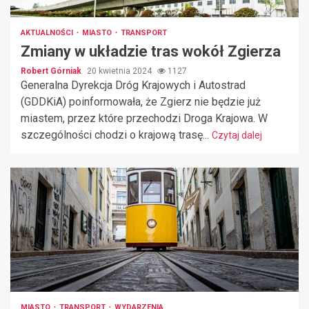
AKTUALNOŚCI
MIASTO
TRANSPORT
Zmiany w układzie tras wokół Zgierza
Robert Górniak
20 kwietnia 2024
1127
Generalna Dyrekcja Dróg Krajowych i Autostrad
(GDDKiA) poinformowała, że Zgierz nie będzie już
miastem, przez które przechodzi Droga Krajowa. W
szczególności chodzi o krajową trasę...
Czytaj dalej
MIASTO
TRANSPORT
WYDARZENIA