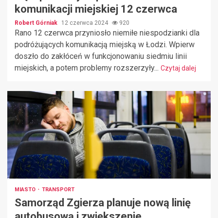
komunikacji miejskiej 12 czerwca
Robert Górniak
12 czerwca 2024
920
Rano 12 czerwca przyniosło niemiłe niespodzianki dla
podróżujących komunikacją miejską w Łodzi. Wpierw
doszło do zakłóceń w funkcjonowaniu siedmiu linii
miejskich, a potem problemy rozszerzyły...
Czytaj dalej
MIASTO
TRANSPORT
Samorząd Zgierza planuje nową linię
autobusową i zwiększenie