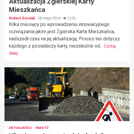
Aktualizacja Zgierskiej Karty
Mieszkańca
Robert Górniak
28 maja 2024
1233
Kilka miesięcy po wprowadzeniu innowacyjnego
rozwiązania jakim jest Zgierska Karta Mieszkańca,
nadszedł czas na jej aktualizację. Proces ten dotyczy
każdego z posiadaczy karty, niezależnie od...
Czytaj
dalej
AKTUALNOŚCI
MIASTO