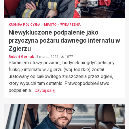
KRONIKA POLICYJNA
MIASTO
WYDARZENIA
Niewykluczone podpalenie jako
przyczyna pożaru dawnego internatu w
Zgierzu
Robert Górniak
3 marca 2025
1077
Staraniem straży pożarnej, budynek niegdyś pełniący
funkcję internatu w Zgierzu (woj. łódzkie) został
uratowany od całkowitego zniszczenia przez ogień,
który wybuchł tam ostatnio. Prawdopodobieństwo
podpalenia...
Czytaj dalej