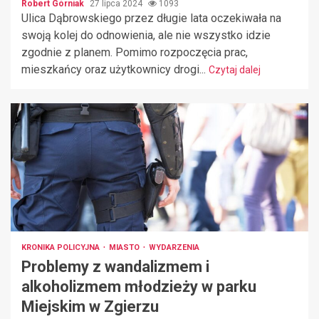
Robert Górniak
27 lipca 2024
1093
Ulica Dąbrowskiego przez długie lata oczekiwała na
swoją kolej do odnowienia, ale nie wszystko idzie
zgodnie z planem. Pomimo rozpoczęcia prac,
mieszkańcy oraz użytkownicy drogi...
Czytaj dalej
KRONIKA POLICYJNA
MIASTO
WYDARZENIA
Problemy z wandalizmem i
alkoholizmem młodzieży w parku
Miejskim w Zgierzu