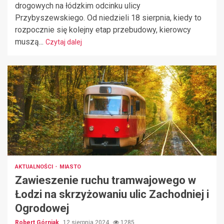
drogowych na łódzkim odcinku ulicy
Przybyszewskiego. Od niedzieli 18 sierpnia, kiedy to
rozpocznie się kolejny etap przebudowy, kierowcy
muszą...
Czytaj dalej
AKTUALNOŚCI
MIASTO
Zawieszenie ruchu tramwajowego w
Łodzi na skrzyżowaniu ulic Zachodniej i
Ogrodowej
Robert Górniak
12 sierpnia 2024
1285