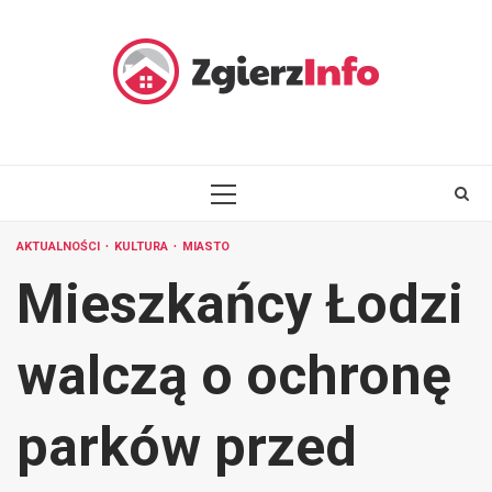
Skip
to
content
PRIMARY
MENU
AKTUALNOŚCI
KULTURA
MIASTO
Mieszkańcy Łodzi
walczą o ochronę
parków przed