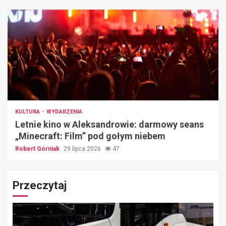
KULTURA
WYDARZENIA
Letnie kino w Aleksandrowie: darmowy seans
„Minecraft: Film” pod gołym niebem
Robert Górniak
29 lipca 2026
47
Przeczytaj