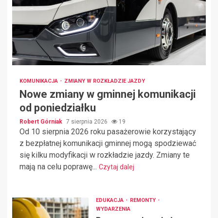
KOMUNIKACJA
ZMIANY W ROZKŁADZIE JAZDY
Nowe zmiany w gminnej komunikacji
od poniedziałku
Robert Górniak
7 sierpnia 2026
19
Od 10 sierpnia 2026 roku pasażerowie korzystający
z bezpłatnej komunikacji gminnej mogą spodziewać
się kilku modyfikacji w rozkładzie jazdy. Zmiany te
mają na celu poprawę...
Czytaj dalej
EDUKACJA
REMONTY
WYDARZENIA