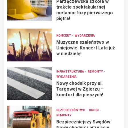
Parzęczewska szkoła w
trakcie spektakularnej
metamorfozy pierwszego
piętra!
KONCERT
WYDARZENIA
Muzyczne szaleństwo w
Uniejowie: Koncert Lata już
w niedzielę!
INFRASTRUKTURA
REMONTY
WYDARZENIA
Nowy chodnik przy ul.
Targowej w Zgierzu –
komfort dla pieszych!
BEZPIECZEŃSTWO
DROGI
REMONTY
Bezpieczniejszy Swędów:
Nowy chodnik i przejście