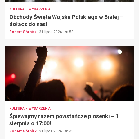
KULTURA
WYDARZENIA
Obchody Święta Wojska Polskiego w Białej –
dołącz do nas!
Robert Górniak
31 lipca 2026
53
KULTURA
WYDARZENIA
Śpiewajmy razem powstańcze piosenki – 1
sierpnia o 17:00!
Robert Górniak
31 lipca 2026
48