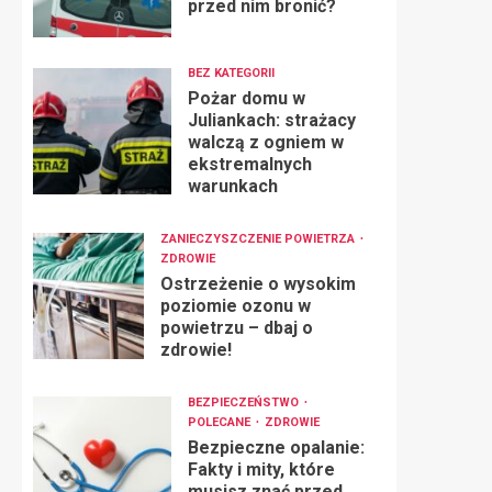
przed nim bronić?
BEZ KATEGORII
Pożar domu w
Juliankach: strażacy
walczą z ogniem w
ekstremalnych
warunkach
ZANIECZYSZCZENIE POWIETRZA
ZDROWIE
Ostrzeżenie o wysokim
poziomie ozonu w
powietrzu – dbaj o
zdrowie!
BEZPIECZEŃSTWO
POLECANE
ZDROWIE
Bezpieczne opalanie:
Fakty i mity, które
musisz znać przed