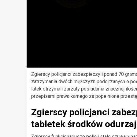
Zgierscy policjanci zabezpieczyli ponad 70 gram
zatrzymania dwóch mężczyzn podejrzanych o posi
latek otrzymali zarzuty posiadania znacznej ilo
przepisami prawa karnego za popełnione przestęp
Zgierscy policjanci zabe
tabletek środków odurza
Zgierscy funkcjonariusze policji stale czuwają n