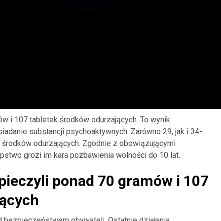
ów i 107 tabletek środków odurzających. To wynik
adanie substancji psychoaktywnych. Zarówno 29, jak i 34-
ści środków odurzających. Zgodnie z obowiązującymi
stwo grozi im kara pozbawienia wolności do 10 lat.
zpieczyli ponad 70 gramów i 107
jących
ad bezpieczeństwem obywateli. Ostatnie działania