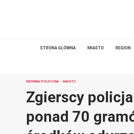
Skip
to
content
STRONA GŁÓWNA
MIASTO
REGION
KRONIKA POLICYJNA
MIASTO
Zgierscy policj
ponad 70 gramó