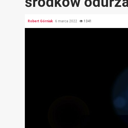
środków odurza
Robert Górniak
6 marca 2022
1341