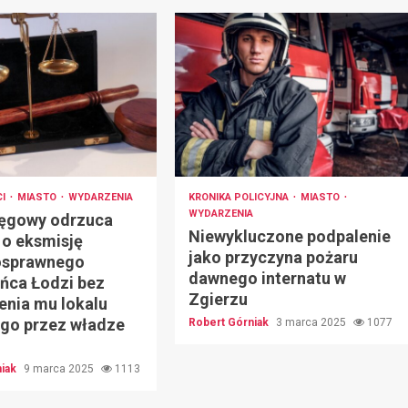
CI
MIASTO
WYDARZENIA
KRONIKA POLICYJNA
MIASTO
WYDARZENIA
ęgowy odrzuca
Niewykluczone podpalenie
 o eksmisję
jako przyczyna pożaru
osprawnego
dawnego internatu w
ńca Łodzi bez
Zgierzu
enia mu lokalu
ego przez władze
Robert Górniak
3 marca 2025
1077
niak
9 marca 2025
1113