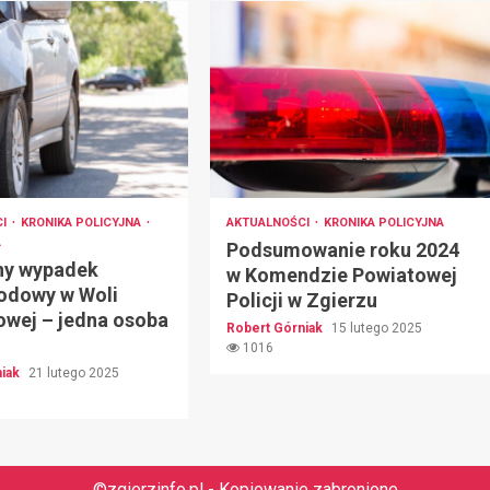
CI
KRONIKA POLICYJNA
AKTUALNOŚCI
KRONIKA POLICYJNA
A
Podsumowanie roku 2024
ny wypadek
w Komendzie Powiatowej
dowy w Woli
Policji w Zgierzu
wej – jedna osoba
Robert Górniak
15 lutego 2025
1016
niak
21 lutego 2025
©zgierzinfo.pl - Kopiowanie zabronione