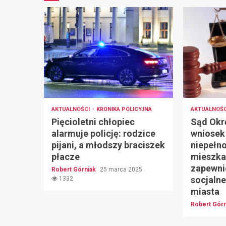
AKTUALNOŚCI
KRONIKA POLICYJNA
AKTUALNOŚ
Pięcioletni chłopiec
Sąd Okr
alarmuje policję: rodzice
wniosek
pijani, a młodszy braciszek
niepełn
płacze
mieszka
zapewni
Robert Górniak
25 marca 2025
socjaln
1332
miasta
Robert Gór