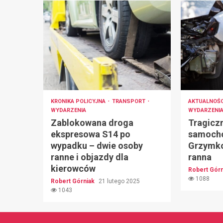
KRONIKA POLICYJNA
TRANSPORT
AKTUALNOŚ
WYDARZENIA
WYDARZENI
Zablokowana droga
Tragicz
ekspresowa S14 po
samocho
wypadku – dwie osoby
Grzymko
ranne i objazdy dla
ranna
kierowców
Robert Gór
1088
Robert Górniak
21 lutego 2025
1043