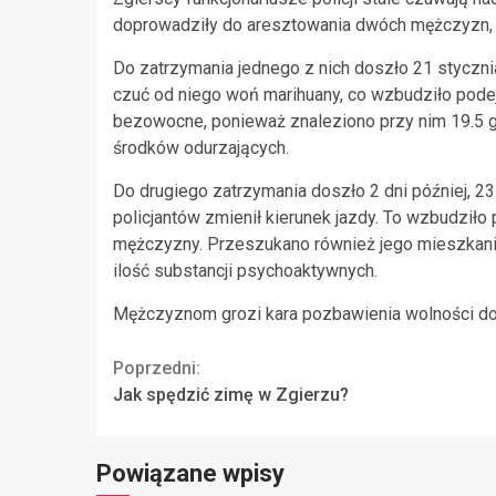
doprowadziły do aresztowania dwóch mężczyzn, k
Do zatrzymania jednego z nich doszło 21 styczni
czuć od niego woń marihuany, co wzbudziło podej
bezowocne, ponieważ znaleziono przy nim 19.5 g
środków odurzających.
Do drugiego zatrzymania doszło 2 dni później, 2
policjantów zmienił kierunek jazdy. To wzbudziło 
mężczyzny. Przeszukano również jego mieszkani
ilość substancji psychoaktywnych.
Mężczyznom grozi kara pozbawienia wolności do 
Continue
Poprzedni:
Jak spędzić zimę w Zgierzu?
Reading
Powiązane wpisy