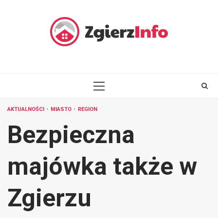
Skip
to
content
PRIMARY
MENU
AKTUALNOŚCI
MIASTO
REGION
Bezpieczna
majówka także w
Zgierzu