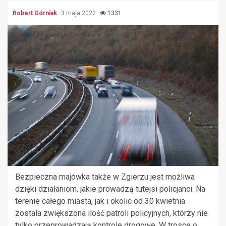
Robert Górniak
3 maja 2022
1331
Bezpieczna majówka także w Zgierzu jest możliwa
dzięki działaniom, jakie prowadzą tutejsi policjanci. Na
terenie całego miasta, jak i okolic od 30 kwietnia
została zwiększona ilość patroli policyjnych, którzy nie
tylko przeprowadzają kontrole drogowe. W trosce o