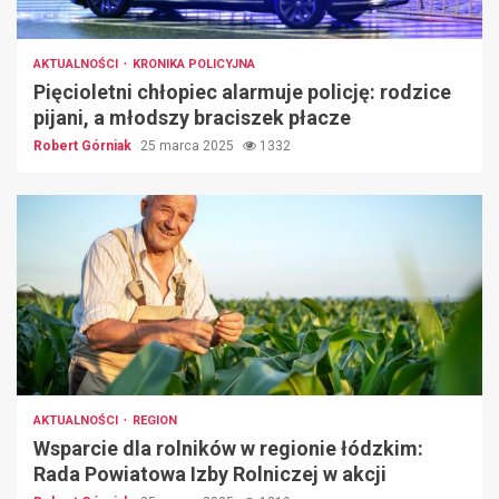
AKTUALNOŚCI
KRONIKA POLICYJNA
Pięcioletni chłopiec alarmuje policję: rodzice
pijani, a młodszy braciszek płacze
Robert Górniak
25 marca 2025
1332
AKTUALNOŚCI
REGION
Wsparcie dla rolników w regionie łódzkim:
Rada Powiatowa Izby Rolniczej w akcji