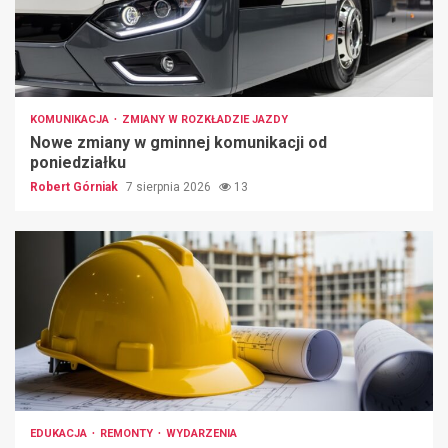
KOMUNIKACJA
ZMIANY W ROZKŁADZIE JAZDY
Nowe zmiany w gminnej komunikacji od
poniedziałku
Robert Górniak
7 sierpnia 2026
13
EDUKACJA
REMONTY
WYDARZENIA