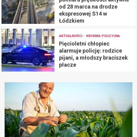
od 28 marca na drodze
ekspresowej S14 w
Łódzkiem
AKTUALNOŚCI
KRONIKA POLICYJNA
Pięcioletni chłopiec
alarmuje policję: rodzice
pijani, a młodszy braciszek
płacze