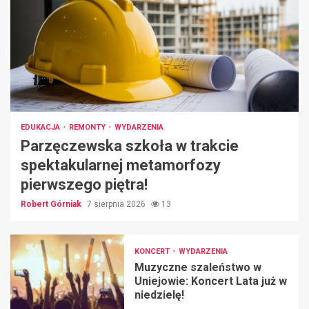
EDUKACJA
REMONTY
WYDARZENIA
Parzęczewska szkoła w trakcie
spektakularnej metamorfozy
pierwszego piętra!
Robert Górniak
7 sierpnia 2026
13
KONCERT
WYDARZENIA
Muzyczne szaleństwo w
Uniejowie: Koncert Lata już w
niedzielę!