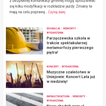
z bezpłatnej komunikacji gminnej mogą spodziewać
się kilku modyfikacji w rozkładzie jazdy. Zmiany te
mają na celu poprawę...
Czytaj dalej
EDUKACJA
REMONTY
WYDARZENIA
Parzęczewska szkoła w
trakcie spektakularnej
metamorfozy pierwszego
piętra!
KONCERT
WYDARZENIA
Muzyczne szaleństwo w
Uniejowie: Koncert Lata już
w niedzielę!
INFRASTRUKTURA
REMONTY
WYDARZENIA