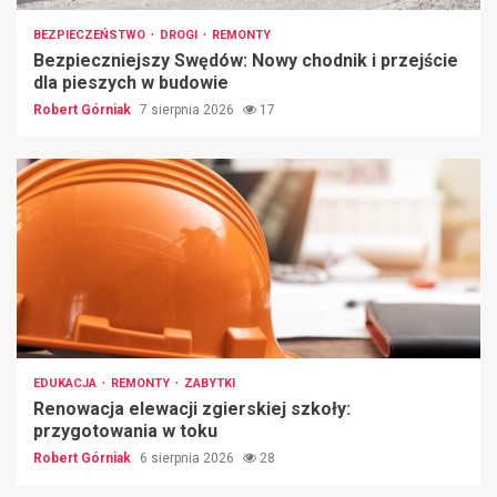
BEZPIECZEŃSTWO
DROGI
REMONTY
Bezpieczniejszy Swędów: Nowy chodnik i przejście
dla pieszych w budowie
Robert Górniak
7 sierpnia 2026
17
EDUKACJA
REMONTY
ZABYTKI
Renowacja elewacji zgierskiej szkoły:
przygotowania w toku
Robert Górniak
6 sierpnia 2026
28