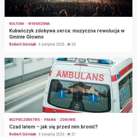
KULTURA
WYDARZENIA
Kubańczyk zdobywa serca: muzyczna rewolucja w
Gminie Głowno
Robert Górniak
6 sierpnia 2026
26
BEZPIECZEŃSTWO
PRAWA
ZDROWIE
Czad latem – jak się przed nim bronić?
Robert Górniak
6 sierpnia 2026
21