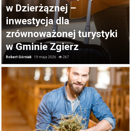
TURYSTYKA
WYDARZENIA
Wiosenne spacery w
i
Parzęczewie: odkryj
najpiękniejsze trasy!
Robert Górniak
10 kwietnia 2026
394