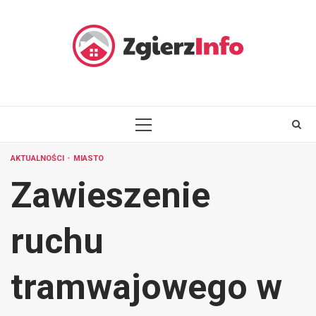
Skip
to
content
PRIMARY
MENU
AKTUALNOŚCI
MIASTO
Zawieszenie
ruchu
tramwajowego w