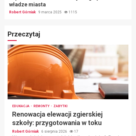
władze miasta
Robert Górniak
9 marca 2025
1115
Przeczytaj
EDUKACJA
REMONTY
ZABYTKI
Renowacja elewacji zgierskiej
szkoły: przygotowania w toku
Robert Górniak
6 sierpnia 2026
17