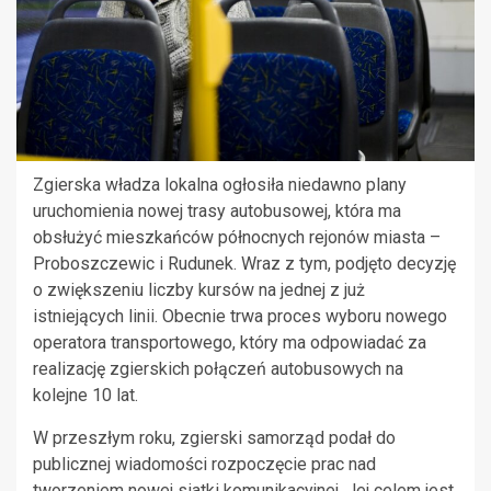
Zgierska władza lokalna ogłosiła niedawno plany
uruchomienia nowej trasy autobusowej, która ma
obsłużyć mieszkańców północnych rejonów miasta –
Proboszczewic i Rudunek. Wraz z tym, podjęto decyzję
o zwiększeniu liczby kursów na jednej z już
istniejących linii. Obecnie trwa proces wyboru nowego
operatora transportowego, który ma odpowiadać za
realizację zgierskich połączeń autobusowych na
kolejne 10 lat.
W przeszłym roku, zgierski samorząd podał do
publicznej wiadomości rozpoczęcie prac nad
tworzeniem nowej siatki komunikacyjnej. Jej celem jest