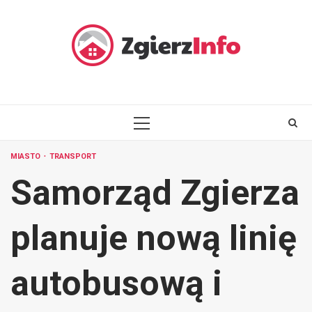
Skip
to
content
PRIMARY
MENU
MIASTO
TRANSPORT
Samorząd Zgierza
planuje nową linię
autobusową i