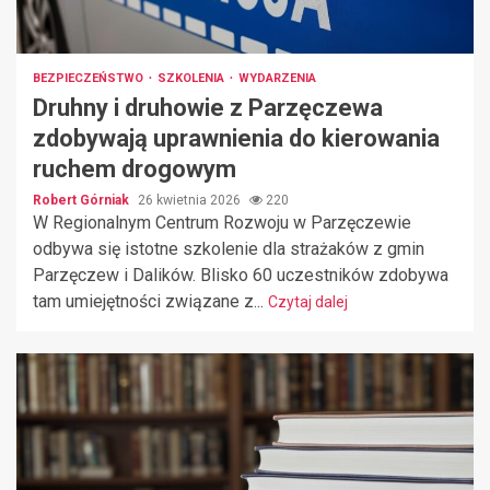
BEZPIECZEŃSTWO
SZKOLENIA
WYDARZENIA
Druhny i druhowie z Parzęczewa
zdobywają uprawnienia do kierowania
ruchem drogowym
Robert Górniak
26 kwietnia 2026
220
W Regionalnym Centrum Rozwoju w Parzęczewie
odbywa się istotne szkolenie dla strażaków z gmin
Parzęczew i Dalików. Blisko 60 uczestników zdobywa
tam umiejętności związane z...
Czytaj dalej