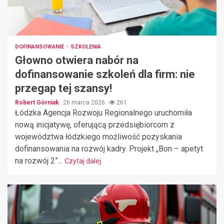
DOFINANSOWANIE
SZKOLENIA
Głowno otwiera nabór na
dofinansowanie szkoleń dla firm: nie
przegap tej szansy!
Robert Górniak
26 marca 2026
261
Łódzka Agencja Rozwoju Regionalnego uruchomiła
nową inicjatywę, oferującą przedsiębiorcom z
województwa łódzkiego możliwość pozyskania
dofinansowania na rozwój kadry. Projekt „Bon – apetyt
na rozwój 2”...
Czytaj dalej