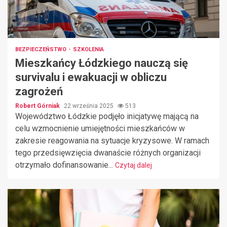
BEZPIECZEŃSTWO
SZKOLENIA
Mieszkańcy Łódzkiego nauczą się
survivalu i ewakuacji w obliczu
zagrożeń
Robert Górniak
22 września 2025
513
Województwo Łódzkie podjęło inicjatywę mającą na
celu wzmocnienie umiejętności mieszkańców w
zakresie reagowania na sytuacje kryzysowe. W ramach
tego przedsięwzięcia dwanaście różnych organizacji
otrzymało dofinansowanie...
Czytaj dalej