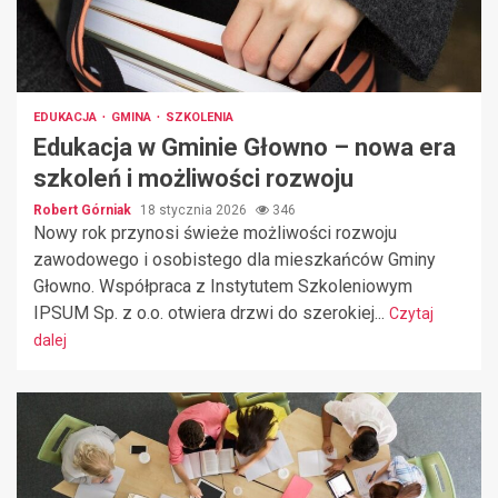
EDUKACJA
GMINA
SZKOLENIA
Edukacja w Gminie Głowno – nowa era
szkoleń i możliwości rozwoju
Robert Górniak
18 stycznia 2026
346
Nowy rok przynosi świeże możliwości rozwoju
zawodowego i osobistego dla mieszkańców Gminy
Głowno. Współpraca z Instytutem Szkoleniowym
IPSUM Sp. z o.o. otwiera drzwi do szerokiej...
Czytaj
dalej