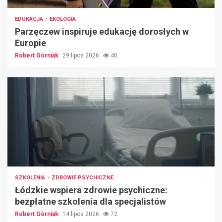
EDUKACJA
EKOLOGIA
Parzęczew inspiruje edukację dorosłych w
Europie
Robert Górniak
29 lipca 2026
40
SZKOLENIA
ZDROWIE PSYCHICZNE
Łódzkie wspiera zdrowie psychiczne:
bezpłatne szkolenia dla specjalistów
Robert Górniak
14 lipca 2026
72