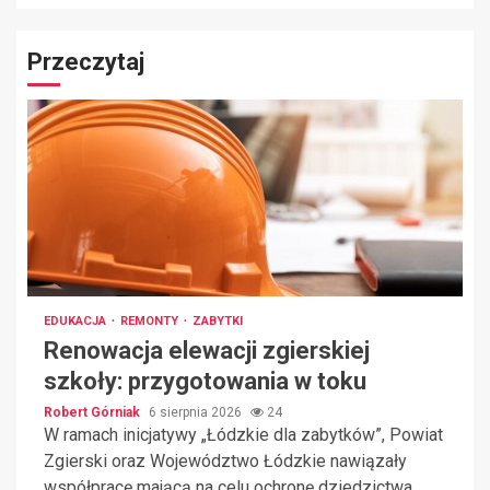
Przeczytaj
EDUKACJA
REMONTY
ZABYTKI
Renowacja elewacji zgierskiej
szkoły: przygotowania w toku
Robert Górniak
6 sierpnia 2026
24
W ramach inicjatywy „Łódzkie dla zabytków”, Powiat
Zgierski oraz Województwo Łódzkie nawiązały
współpracę mającą na celu ochronę dziedzictwa