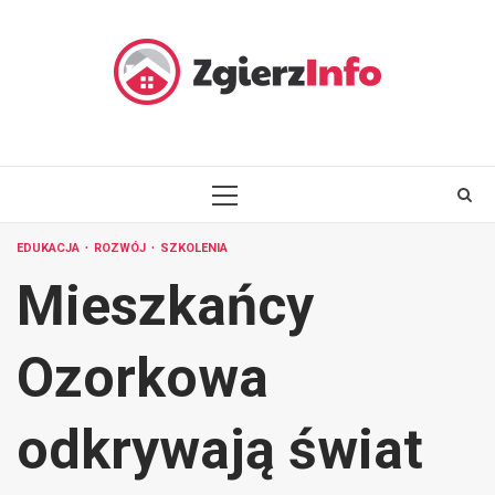
Skip
to
content
PRIMARY
MENU
EDUKACJA
ROZWÓJ
SZKOLENIA
Mieszkańcy
Ozorkowa
odkrywają świat