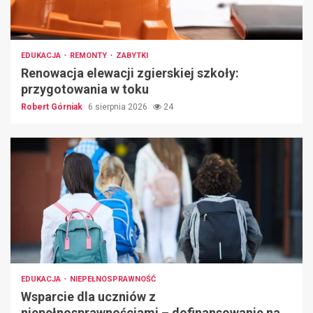
EDUKACJA
REMONTY
ZABYTKI
Renowacja elewacji zgierskiej szkoły:
przygotowania w toku
Robert Górniak
6 sierpnia 2026
24
EDUKACJA
NIEPEŁNOSPRAWNOŚĆ
Wsparcie dla uczniów z
niepełnosprawnościami – dofinansowanie na