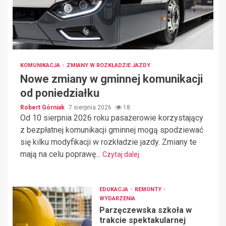
KOMUNIKACJA
ZMIANY W ROZKŁADZIE JAZDY
Nowe zmiany w gminnej komunikacji
od poniedziałku
Robert Górniak
7 sierpnia 2026
18
Od 10 sierpnia 2026 roku pasażerowie korzystający
z bezpłatnej komunikacji gminnej mogą spodziewać
się kilku modyfikacji w rozkładzie jazdy. Zmiany te
mają na celu poprawę...
Czytaj dalej
EDUKACJA
REMONTY
WYDARZENIA
Parzęczewska szkoła w
trakcie spektakularnej