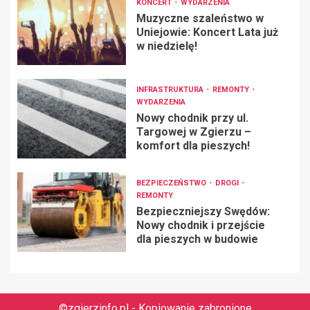
KONCERT
WYDARZENIA
Muzyczne szaleństwo w
Uniejowie: Koncert Lata już
w niedzielę!
INFRASTRUKTURA
REMONTY
WYDARZENIA
Nowy chodnik przy ul.
Targowej w Zgierzu –
komfort dla pieszych!
BEZPIECZEŃSTWO
DROGI
REMONTY
Bezpieczniejszy Swędów:
Nowy chodnik i przejście
dla pieszych w budowie
©zgierzinfo.pl - Kopiowanie zabronione