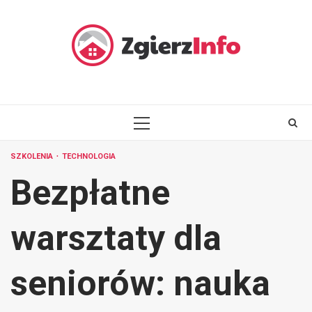
Skip
to
content
PRIMARY
MENU
SZKOLENIA
TECHNOLOGIA
Bezpłatne
warsztaty dla
seniorów: nauka