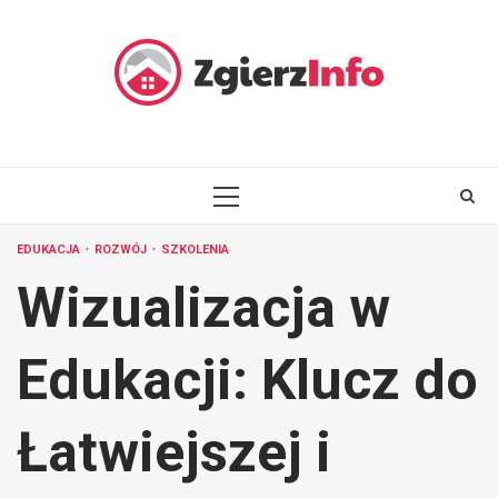
Skip
to
content
PRIMARY
MENU
EDUKACJA
ROZWÓJ
SZKOLENIA
Wizualizacja w
Edukacji: Klucz do
Łatwiejszej i