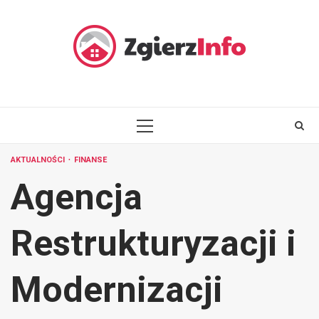
Skip
to
content
PRIMARY
MENU
AKTUALNOŚCI
FINANSE
Agencja
Restrukturyzacji i
Modernizacji