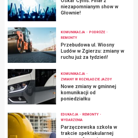
Oskar Cymś: Finał z
niezapomnianym show w
Głownie!
KOMUNIKACJA
PODRÓŻE
REMONTY
Przebudowa ul. Wiosny
Ludów w Zgierzu: zmiany w
ruchu już za tydzień!
KOMUNIKACJA
ZMIANY W ROZKŁADZIE JAZDY
Nowe zmiany w gminnej
komunikacji od
poniedziałku
EDUKACJA
REMONTY
WYDARZENIA
Parzęczewska szkoła w
trakcie spektakularnej