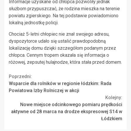
Informacje uzyskane od chłopca pozwoliły jednak
służbom przypuszczać, że rodzina mieszka na terenie
powiatu zgierskiego. Na tej podstawie powiadomiono
lokalną jednostkę policji.
Chociaż 5-letni chłopiec nie znał swojego adresu,
dyspozytorce udało się ustalić prawdopodobną
lokalizację domu dzięki szczegółom podanym przez
chłopca. Cennym tropem okazała się informacja o
różowej, zepsutej hulajnodze, która stała przed domem.
Continue
Poprzedni:
Wsparcie dla rolników w regionie łódzkim: Rada
Reading
Powiatowa Izby Rolniczej w akcji
Kolejny:
Nowe miejsce odcinkowego pomiaru prędkości
aktywne od 28 marca na drodze ekspresowej S14 w
Łódzkiem