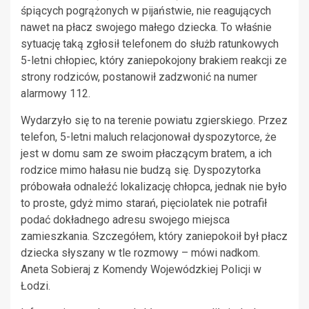
śpiących pogrążonych w pijaństwie, nie reagujących
nawet na płacz swojego małego dziecka. To właśnie
sytuację taką zgłosił telefonem do służb ratunkowych
5-letni chłopiec, który zaniepokojony brakiem reakcji ze
strony rodziców, postanowił zadzwonić na numer
alarmowy 112.
Wydarzyło się to na terenie powiatu zgierskiego. Przez
telefon, 5-letni maluch relacjonował dyspozytorce, że
jest w domu sam ze swoim płaczącym bratem, a ich
rodzice mimo hałasu nie budzą się. Dyspozytorka
próbowała odnaleźć lokalizację chłopca, jednak nie było
to proste, gdyż mimo starań, pięciolatek nie potrafił
podać dokładnego adresu swojego miejsca
zamieszkania. Szczegółem, który zaniepokoił był płacz
dziecka słyszany w tle rozmowy – mówi nadkom.
Aneta Sobieraj z Komendy Wojewódzkiej Policji w
Łodzi.