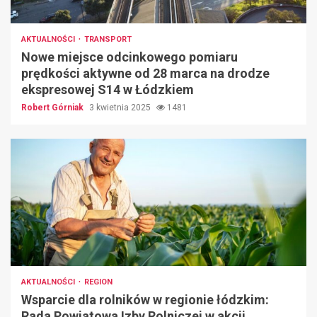
AKTUALNOŚCI
TRANSPORT
Nowe miejsce odcinkowego pomiaru
prędkości aktywne od 28 marca na drodze
ekspresowej S14 w Łódzkiem
Robert Górniak
3 kwietnia 2025
1481
AKTUALNOŚCI
REGION
Wsparcie dla rolników w regionie łódzkim:
Rada Powiatowa Izby Rolniczej w akcji