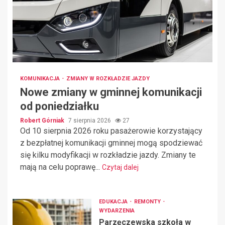
KOMUNIKACJA
ZMIANY W ROZKŁADZIE JAZDY
Nowe zmiany w gminnej komunikacji
od poniedziałku
Robert Górniak
7 sierpnia 2026
27
Od 10 sierpnia 2026 roku pasażerowie korzystający
z bezpłatnej komunikacji gminnej mogą spodziewać
się kilku modyfikacji w rozkładzie jazdy. Zmiany te
mają na celu poprawę...
Czytaj dalej
EDUKACJA
REMONTY
WYDARZENIA
Parzęczewska szkoła w