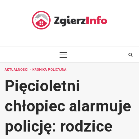
Skip
to
content
PRIMARY
MENU
AKTUALNOŚCI
KRONIKA POLICYJNA
Pięcioletni
chłopiec alarmuje
policję: rodzice