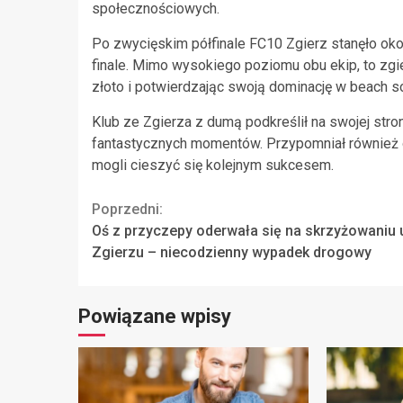
społecznościowych.
Po zwycięskim półfinale FC10 Zgierz stanęło oko
finale. Mimo wysokiego poziomu obu ekip, to zgie
złoto i potwierdzając swoją dominację w beach so
Klub ze Zgierza z dumą podkreślił na swojej stron
fantastycznych momentów. Przypomniał również o si
mogli cieszyć się kolejnym sukcesem.
Continue
Poprzedni:
Oś z przyczepy oderwała się na skrzyżowaniu u
Reading
Zgierzu – niecodzienny wypadek drogowy
Powiązane wpisy