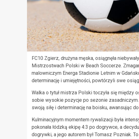
FC10 Zgierz, drużyna męska, osiągnęła niebywały
Mistrzostwach Polski w Beach Soccerze. Zmagani
malowniczym Energa Stadionie Letnim w Gdańsku
determinację i umiejętności, powtórzyli swe osiąg
Walka o tytuł mistrza Polski toczyła się między
sobie wysokie pozycje po sezonie zasadniczym. W
swoją siłę i determinację na boisku, awansując d
Kulminacyjnym momentem rywalizacji była intens
pokonała łódzką ekipę 4:3 po dogrywce, a decyd
dogrywki, a jego autorem był Tomasz Pozniak. T