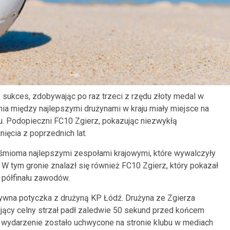
 sukces, zdobywając po raz trzeci z rzędu złoty medal w
a między najlepszymi drużynami w kraju miały miejsce na
. Podopieczni FC10 Zgierz, pokazując niezwykłą
nięcia z poprzednich lat.
 ośmioma najlepszymi zespołami krajowymi, które wywalczyły
 tym gronie znalazł się również FC10 Zgierz, który pokazał
o półfinału zawodów.
ywna potyczka z drużyną KP Łódź. Drużyna ze Zgierza
ujący celny strzał padł zaledwie 50 sekund przed końcem
o wydarzenie zostało uchwycone na stronie klubu w mediach