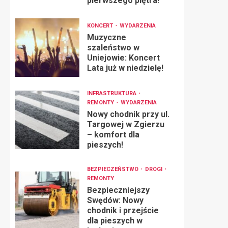
pierwszego piętra!
KONCERT
WYDARZENIA
Muzyczne
szaleństwo w
Uniejowie: Koncert
Lata już w niedzielę!
INFRASTRUKTURA
REMONTY
WYDARZENIA
Nowy chodnik przy ul.
Targowej w Zgierzu
– komfort dla
pieszych!
BEZPIECZEŃSTWO
DROGI
REMONTY
Bezpieczniejszy
Swędów: Nowy
chodnik i przejście
dla pieszych w