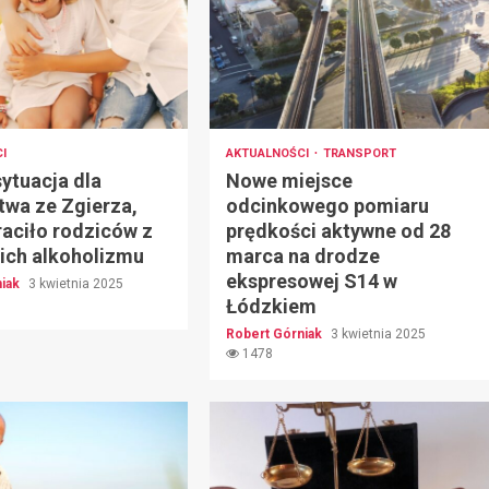
I
AKTUALNOŚCI
TRANSPORT
ytuacja dla
Nowe miejsce
twa ze Zgierza,
odcinkowego pomiaru
raciło rodziców z
prędkości aktywne od 28
ich alkoholizmu
marca na drodze
ekspresowej S14 w
niak
3 kwietnia 2025
Łódzkiem
Robert Górniak
3 kwietnia 2025
1478