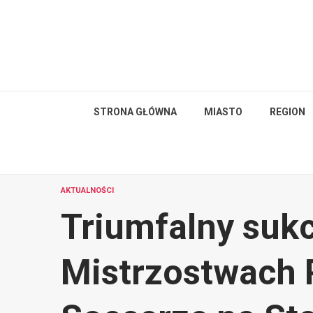
Skip
to
content
STRONA GŁÓWNA
MIASTO
REGION
AKTUALNOŚCI
Triumfalny suk
Mistrzostwach 