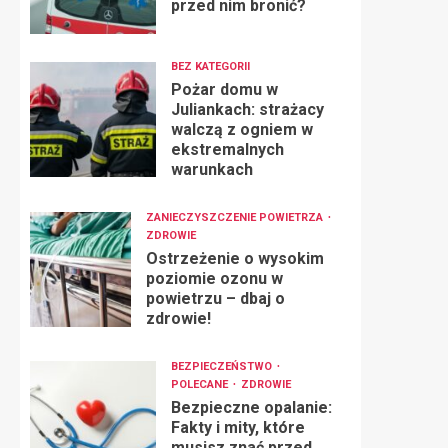
przed nim bronić?
BEZ KATEGORII
Pożar domu w
Juliankach: strażacy
walczą z ogniem w
ekstremalnych
warunkach
ZANIECZYSZCZENIE POWIETRZA
ZDROWIE
Ostrzeżenie o wysokim
poziomie ozonu w
powietrzu – dbaj o
zdrowie!
BEZPIECZEŃSTWO
POLECANE
ZDROWIE
Bezpieczne opalanie:
Fakty i mity, które
musisz znać przed