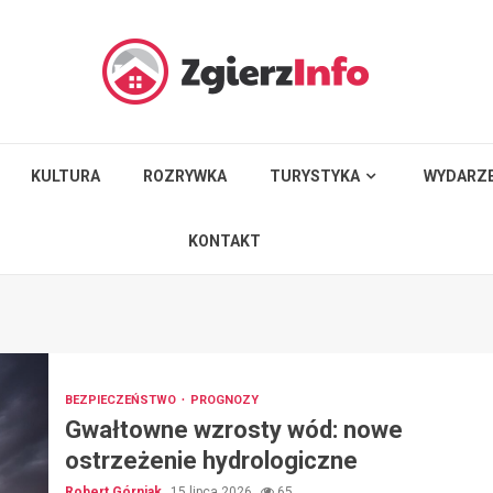
KULTURA
ROZRYWKA
TURYSTYKA
WYDARZE
KONTAKT
BEZPIECZEŃSTWO
PROGNOZY
Gwałtowne wzrosty wód: nowe
ostrzeżenie hydrologiczne
Robert Górniak
15 lipca 2026
65