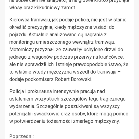
na sobie ciemne skarpetki, a na głowie krótko przycięte
włosy oraz kilkudniowy zarost.
Kierowca tramwaju, jak podaje policja, nie jest w stanie
określić precyzyjnie, kiedy mężczyzna wsiadł do
pojazdu. Aktualnie analizowane są nagrania z
monitoringu umieszczonego wewnątrz tramwaju.
Motorniczy przyznał, że zauważył uchylone drzwi do
jednego z wagonów podczas przerwy na krańcówce,
ale nie sprawdził ich. Istnieje prawdopodobieństwo, że
to właśnie wtedy mężczyzna wszedł do tramwaju –
dodaje podkomisarz Robert Borowski.
Policja i prokuratura intensywnie pracują nad
ustaleniem wszystkich szczegółów tego tragicznego
wydarzenia. Szczególnie poszukiwani są wszyscy
potencjalni świadkowie oraz osoby, które mogą pomóc
w potwierdzeniu tożsamości zmarłego mężczyzny.
Continue
Poprzedni: