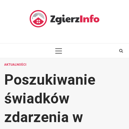
Skip
to
content
PRIMARY
MENU
AKTUALNOŚCI
Poszukiwanie
świadków
zdarzenia w