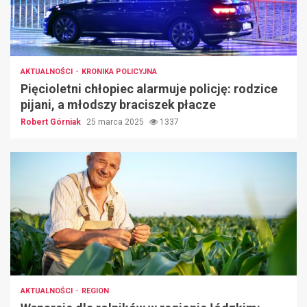
AKTUALNOŚCI
KRONIKA POLICYJNA
Pięcioletni chłopiec alarmuje policję: rodzice
pijani, a młodszy braciszek płacze
Robert Górniak
25 marca 2025
1337
AKTUALNOŚCI
REGION