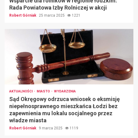
Wsparcie dla rolników w regionie łódzkim:
Rada Powiatowa Izby Rolniczej w akcji
Robert Górniak
25 marca 2025
1221
AKTUALNOŚCI
MIASTO
WYDARZENIA
Sąd Okręgowy odrzuca wniosek o eksmisję
niepełnosprawnego mieszkańca Łodzi bez
zapewnienia mu lokalu socjalnego przez
władze miasta
Robert Górniak
9 marca 2025
1119