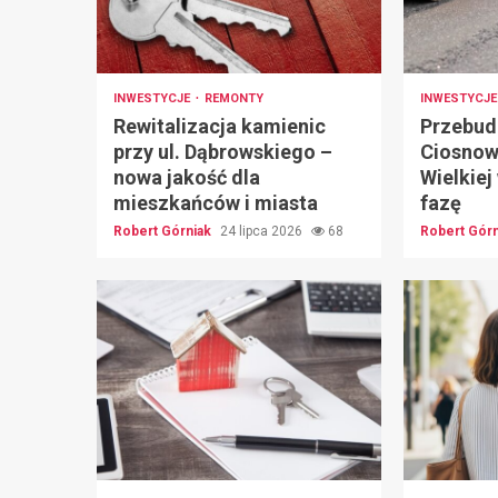
INWESTYCJE
REMONTY
INWESTYCJ
Rewitalizacja kamienic
Przebud
przy ul. Dąbrowskiego –
Ciosnow
nowa jakość dla
Wielkie
mieszkańców i miasta
fazę
Robert Górniak
24 lipca 2026
68
Robert Gór