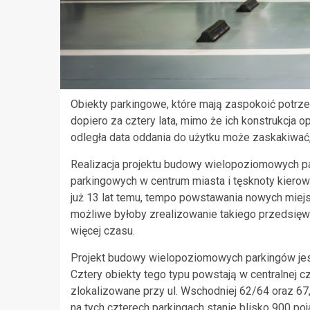
Obiekty parkingowe, które mają zaspokoić potrz
dopiero za cztery lata, mimo że ich konstrukcja 
odległa data oddania do użytku może zaskakiwać,
Realizacja projektu budowy wielopoziomowych p
parkingowych w centrum miasta i tęsknoty kiero
już 13 lat temu, tempo powstawania nowych miej
możliwe byłoby zrealizowanie takiego przedsięwz
więcej czasu.
Projekt budowy wielopoziomowych parkingów jest
Cztery obiekty tego typu powstają w centralnej cz
zlokalizowane przy ul. Wschodniej 62/64 oraz 67, 
na tych czterech parkingach stanie blisko 900 po