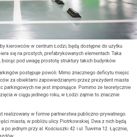
eby kierowców w centrum Łodzi, będą dostępne do użytku
opiera się na prostych, prefabrykowanych elementach. Taka
 biorąc pod uwagę prostotę struktury takich budynków.
arkingów postępuje powoli. Mimo znacznego deficytu miejsc
wców za obiektami zapowiedzianymi przez prezydent miasta
sc parkingowych nie jest imponujące. Pomimo że teoretycznie
ięcia w ciągu jednego roku, w Łodzi zajmie to znacznie
 realizowany w formie partnerstwa publiczno-prywatnego.
ęści miasta, w pobliżu ulicy Piotrkowskiej. Dwa z nich będą
a po jednym przy al. Kościuszki 42 i ul. Tuwima 12. Łącznie,
jazdów.