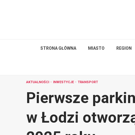
Skip
to
content
STRONA GŁÓWNA
MIASTO
REGION
AKTUALNOŚCI
INWESTYCJE
TRANSPORT
Pierwsze parki
w Łodzi otworzą