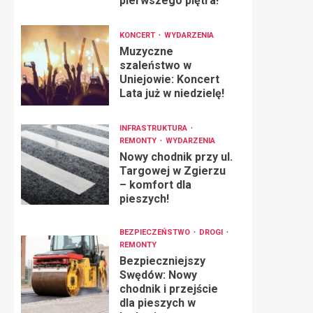
pierwszego piętra!
KONCERT
WYDARZENIA
Muzyczne
szaleństwo w
Uniejowie: Koncert
Lata już w niedzielę!
INFRASTRUKTURA
REMONTY
WYDARZENIA
Nowy chodnik przy ul.
Targowej w Zgierzu
– komfort dla
pieszych!
BEZPIECZEŃSTWO
DROGI
REMONTY
Bezpieczniejszy
Swędów: Nowy
chodnik i przejście
dla pieszych w