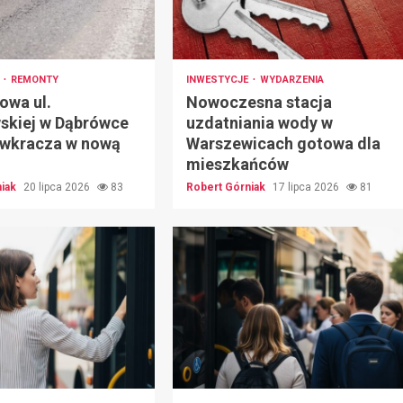
E
REMONTY
INWESTYCJE
WYDARZENIA
owa ul.
Nowoczesna stacja
skiej w Dąbrówce
uzdatniania wody w
j wkracza w nową
Warszewicach gotowa dla
mieszkańców
niak
20 lipca 2026
83
Robert Górniak
17 lipca 2026
81