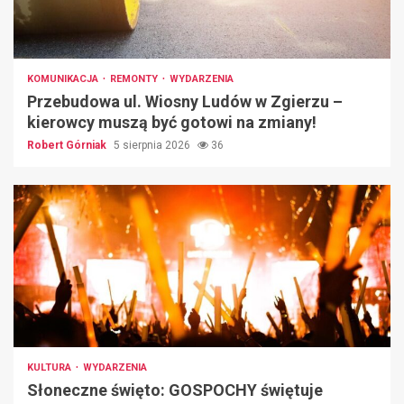
KOMUNIKACJA
REMONTY
WYDARZENIA
Przebudowa ul. Wiosny Ludów w Zgierzu –
kierowcy muszą być gotowi na zmiany!
Robert Górniak
5 sierpnia 2026
36
KULTURA
WYDARZENIA
Słoneczne święto: GOSPOCHY świętuje