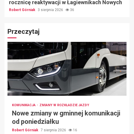
rocznicę reaktywacji w Łagiewnikach Nowych
Robert Górniak
3 sierpnia 2026
36
Przeczytaj
KOMUNIKACJA
ZMIANY W ROZKŁADZIE JAZDY
Nowe zmiany w gminnej komunikacji
od poniedziałku
Robert Górniak
7 sierpnia 2026
16