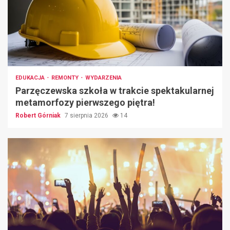
EDUKACJA
REMONTY
WYDARZENIA
Parzęczewska szkoła w trakcie spektakularnej
metamorfozy pierwszego piętra!
Robert Górniak
7 sierpnia 2026
14