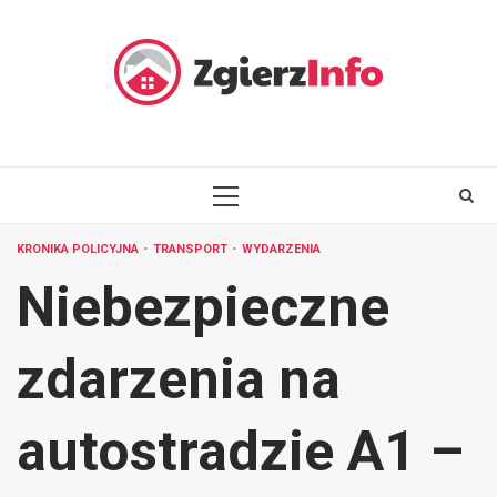
Skip
to
content
PRIMARY
MENU
KRONIKA POLICYJNA
TRANSPORT
WYDARZENIA
Niebezpieczne
zdarzenia na
autostradzie A1 –