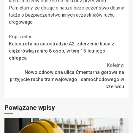
której możemy dotrzeć do celu bez przeszkód.
Pamiętajmy, że dbając o nasze bezpieczeństwo dbamy
także o bezpieczeństwo innych uczestników ruchu
drogowego.
Continue
Poprzedni:
Katastrofa na autostradzie A2: zderzenie busa z
Reading
ciężarówką raniło 8 osób, w tym 15-letniego
chłopca
Kolejny:
Nowo odnowiona ulica Cmentarna gotowa na
przyjęcie ruchu tramwajowego i samochodowego w
czerwcu
Powiązane wpisy