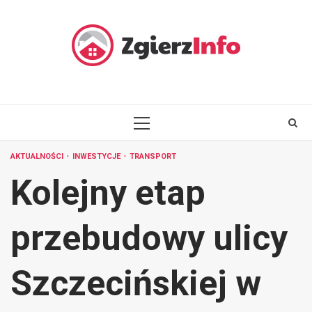
Skip
to
content
PRIMARY
MENU
AKTUALNOŚCI
INWESTYCJE
TRANSPORT
Kolejny etap
przebudowy ulicy
Szczecińskiej w