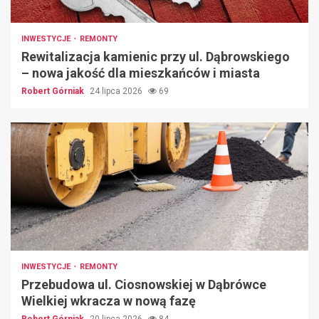
INWESTYCJE
REMONTY
Rewitalizacja kamienic przy ul. Dąbrowskiego
– nowa jakość dla mieszkańców i miasta
Robert Górniak
24 lipca 2026
69
INWESTYCJE
REMONTY
Przebudowa ul. Ciosnowskiej w Dąbrówce
Wielkiej wkracza w nową fazę
Robert Górniak
20 lipca 2026
84