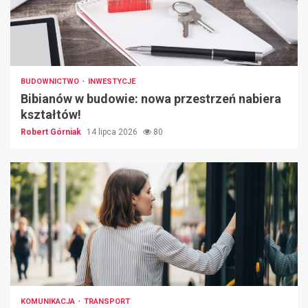
BUDOWNICTWO
INWESTYCJE
Bibianów w budowie: nowa przestrzeń nabiera
kształtów!
Robert Górniak
14 lipca 2026
80
KOMUNIKACJA
TRANSPORT