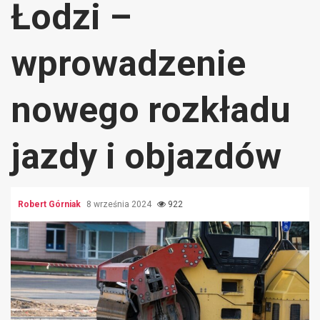
Łodzi –
wprowadzenie
nowego rozkładu
jazdy i objazdów
Robert Górniak
8 września 2024
922