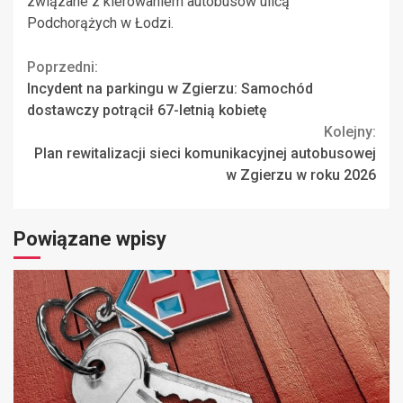
związane z kierowaniem autobusów ulicą
Podchorążych w Łodzi.
Continue
Poprzedni:
Incydent na parkingu w Zgierzu: Samochód
Reading
dostawczy potrącił 67-letnią kobietę
Kolejny:
Plan rewitalizacji sieci komunikacyjnej autobusowej
w Zgierzu w roku 2026
Powiązane wpisy