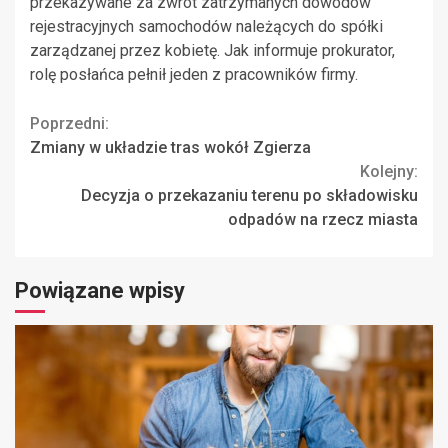
przekazywane za zwrot zatrzymanych dowodów
rejestracyjnych samochodów należących do spółki
zarządzanej przez kobietę. Jak informuje prokurator,
rolę posłańca pełnił jeden z pracowników firmy.
Continue
Poprzedni:
Zmiany w układzie tras wokół Zgierza
Reading
Kolejny:
Decyzja o przekazaniu terenu po składowisku
odpadów na rzecz miasta
Powiązane wpisy