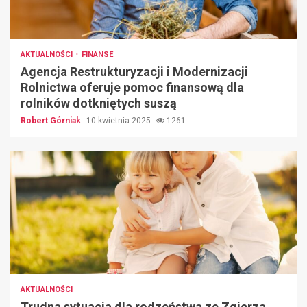
AKTUALNOŚCI
FINANSE
Agencja Restrukturyzacji i Modernizacji
Rolnictwa oferuje pomoc finansową dla
rolników dotkniętych suszą
Robert Górniak
10 kwietnia 2025
1261
AKTUALNOŚCI
Trudna sytuacja dla rodzeństwa ze Zgierza,