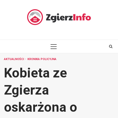
Skip
to
content
PRIMARY
MENU
AKTUALNOŚCI
KRONIKA POLICYJNA
Kobieta ze
Zgierza
oskarżona o