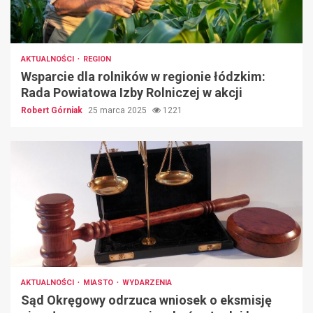
AKTUALNOŚCI
REGION
Wsparcie dla rolników w regionie łódzkim:
Rada Powiatowa Izby Rolniczej w akcji
Robert Górniak
25 marca 2025
1221
AKTUALNOŚCI
MIASTO
WYDARZENIA
Sąd Okręgowy odrzuca wniosek o eksmisję