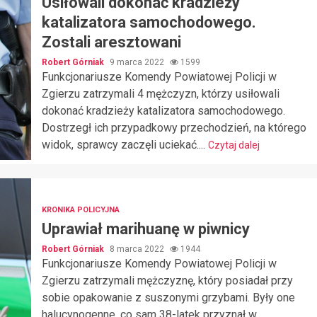
Usiłowali dokonać kradzieży
katalizatora samochodowego.
Zostali aresztowani
Robert Górniak
9 marca 2022
1599
Funkcjonariusze Komendy Powiatowej Policji w
Zgierzu zatrzymali 4 mężczyzn, którzy usiłowali
dokonać kradzieży katalizatora samochodowego.
Dostrzegł ich przypadkowy przechodzień, na którego
widok, sprawcy zaczęli uciekać....
Czytaj dalej
KRONIKA POLICYJNA
Uprawiał marihuanę w piwnicy
Robert Górniak
8 marca 2022
1944
Funkcjonariusze Komendy Powiatowej Policji w
Zgierzu zatrzymali mężczyznę, który posiadał przy
sobie opakowanie z suszonymi grzybami. Były one
halucynogenne, co sam 38-latek przyznał w