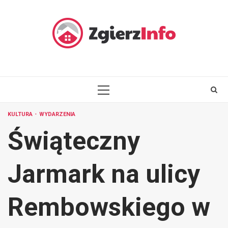
Skip
to
content
PRIMARY
MENU
KULTURA
WYDARZENIA
Świąteczny
Jarmark na ulicy
Rembowskiego w