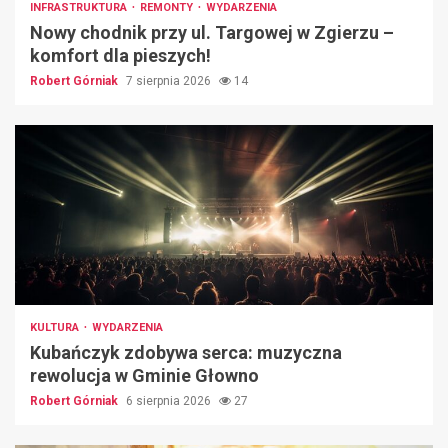
INFRASTRUKTURA
REMONTY
WYDARZENIA
Nowy chodnik przy ul. Targowej w Zgierzu –
komfort dla pieszych!
Robert Górniak
7 sierpnia 2026
14
KULTURA
WYDARZENIA
Kubańczyk zdobywa serca: muzyczna
rewolucja w Gminie Głowno
Robert Górniak
6 sierpnia 2026
27