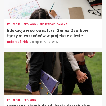
EDUKACJA
EKOLOGIA
INICJATYWY LOKALNE
Edukacja w sercu natury: Gmina Ozorków
łączy mieszkańców w projekcie o lesie
Robert Górniak
2 sierpnia 2026
37
EDUKACJA
EKOLOGIA