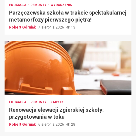
EDUKACJA
REMONTY
WYDARZENIA
Parzęczewska szkoła w trakcie spektakularnej
metamorfozy pierwszego piętra!
Robert Górniak
7 sierpnia 2026
13
EDUKACJA
REMONTY
ZABYTKI
Renowacja elewacji zgierskiej szkoły:
przygotowania w toku
Robert Górniak
6 sierpnia 2026
28