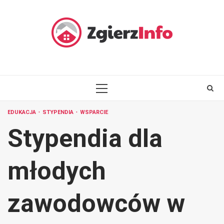
Skip
to
content
PRIMARY
MENU
EDUKACJA
STYPENDIA
WSPARCIE
Stypendia dla
młodych
zawodowców w