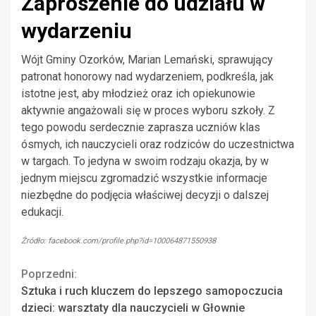
Zaproszenie do udziału w
wydarzeniu
Wójt Gminy Ozorków, Marian Lemański, sprawujący
patronat honorowy nad wydarzeniem, podkreśla, jak
istotne jest, aby młodzież oraz ich opiekunowie
aktywnie angażowali się w proces wyboru szkoły. Z
tego powodu serdecznie zaprasza uczniów klas
ósmych, ich nauczycieli oraz rodziców do uczestnictwa
w targach. To jedyna w swoim rodzaju okazja, by w
jednym miejscu zgromadzić wszystkie informacje
niezbędne do podjęcia właściwej decyzji o dalszej
edukacji.
Źródło: facebook.com/profile.php?id=100064871550938
Continue
Poprzedni:
Sztuka i ruch kluczem do lepszego samopoczucia
Reading
dzieci: warsztaty dla nauczycieli w Głownie