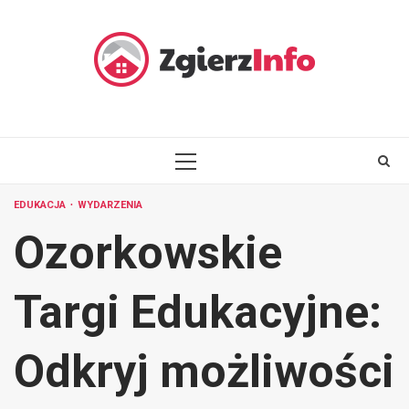
Skip
to
content
PRIMARY
MENU
EDUKACJA
WYDARZENIA
Ozorkowskie
Targi Edukacyjne:
Odkryj możliwości