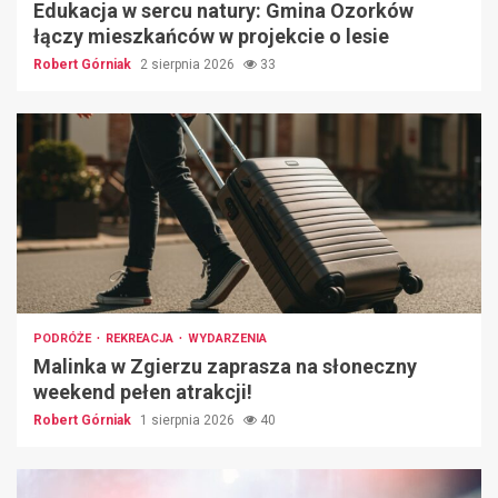
Edukacja w sercu natury: Gmina Ozorków
łączy mieszkańców w projekcie o lesie
Robert Górniak
2 sierpnia 2026
33
PODRÓŻE
REKREACJA
WYDARZENIA
Malinka w Zgierzu zaprasza na słoneczny
weekend pełen atrakcji!
Robert Górniak
1 sierpnia 2026
40