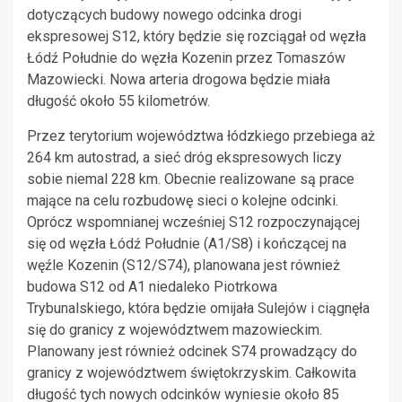
dotyczących budowy nowego odcinka drogi
ekspresowej S12, który będzie się rozciągał od węzła
Łódź Południe do węzła Kozenin przez Tomaszów
Mazowiecki. Nowa arteria drogowa będzie miała
długość około 55 kilometrów.
Przez terytorium województwa łódzkiego przebiega aż
264 km autostrad, a sieć dróg ekspresowych liczy
sobie niemal 228 km. Obecnie realizowane są prace
mające na celu rozbudowę sieci o kolejne odcinki.
Oprócz wspomnianej wcześniej S12 rozpoczynającej
się od węzła Łódź Południe (A1/S8) i kończącej na
węźle Kozenin (S12/S74), planowana jest również
budowa S12 od A1 niedaleko Piotrkowa
Trybunalskiego, która będzie omijała Sulejów i ciągnęła
się do granicy z województwem mazowieckim.
Planowany jest również odcinek S74 prowadzący do
granicy z województwem świętokrzyskim. Całkowita
długość tych nowych odcinków wyniesie około 85