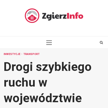
Skip
to
content
PRIMARY
MENU
INWESTYCJE
TRANSPORT
Drogi szybkiego
ruchu w
województwie