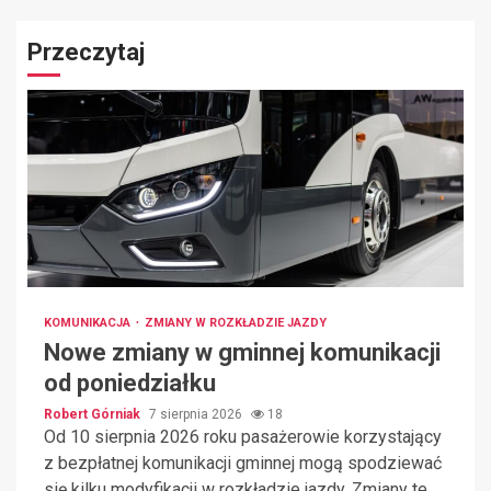
Przeczytaj
KOMUNIKACJA
ZMIANY W ROZKŁADZIE JAZDY
Nowe zmiany w gminnej komunikacji
od poniedziałku
Robert Górniak
7 sierpnia 2026
18
Od 10 sierpnia 2026 roku pasażerowie korzystający
z bezpłatnej komunikacji gminnej mogą spodziewać
się kilku modyfikacji w rozkładzie jazdy. Zmiany te