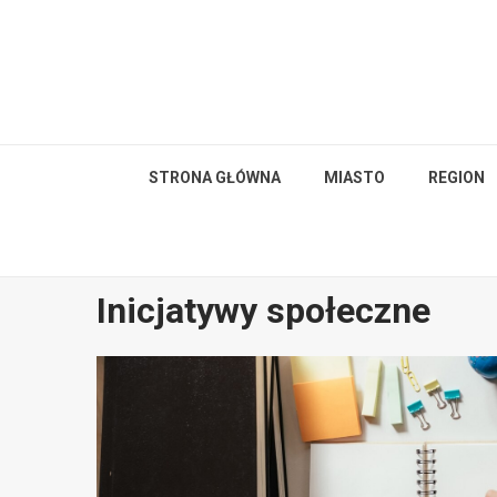
Skip
to
content
STRONA GŁÓWNA
MIASTO
REGION
Inicjatywy społeczne