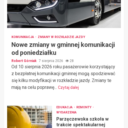
KOMUNIKACJA
ZMIANY W ROZKŁADZIE JAZDY
Nowe zmiany w gminnej komunikacji
od poniedziałku
Robert Górniak
7 sierpnia 2026
28
Od 10 sierpnia 2026 roku pasażerowie korzystający
z bezpłatnej komunikacji gminnej mogą spodziewać
się kilku modyfikacji w rozkładzie jazdy. Zmiany te
mają na celu poprawę...
Czytaj dalej
EDUKACJA
REMONTY
WYDARZENIA
Parzęczewska szkoła w
trakcie spektakularnej