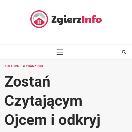
Skip
to
content
PRIMARY
MENU
KULTURA
WYDARZENIA
Zostań
Czytającym
Ojcem i odkryj