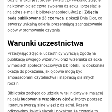
Udział w akcji jest prosty. Wystarczy wykonać zdjęcie,
na którym ojciec czyta swojemu dziecku, i przesłać je
na adres e-mail:
bibliotekanaosiedlu@o2.pl
.
Zdjęcia
będą publikowane 23 czerwca
, z okazji Dnia Ojca, co
stworzy unikalną galerię, prezentującą zaangażowanie
ojców w promowanie czytania.
Warunki uczestnictwa
Przesyłając zdjęcie, uczestnicy wyrażają zgodę na
publikację swojego wizerunku oraz wizerunku dziecka
w mediach społecznościowych biblioteki. To doskonała
okazja do pokazania, jak ojcowie mogą być
ambasadorami czytelnictwa i inspiracją dla innych
rodzin.
Biblioteka zachęca do udziału w tej inicjatywie, mającej
na celu
budowanie wspólnoty ojców
, którzy poprzez
literaturę tworzą silne więzi z dziećmi. Razem
odkrywajmy świat książek i pokażmy, że czytanie to