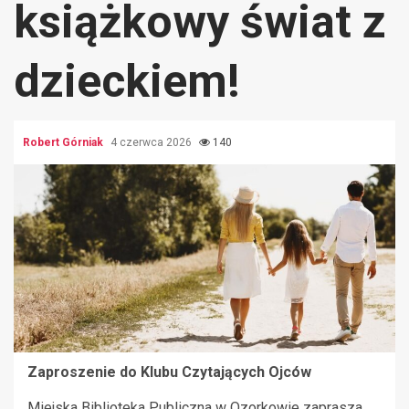
książkowy świat z
dzieckiem!
Robert Górniak
4 czerwca 2026
140
Zaproszenie do Klubu Czytających Ojców
Miejska Biblioteka Publiczna w Ozorkowie zaprasza