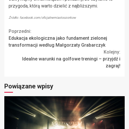
przygoda, którą warto dzielić z najbliższymi.
Źródło: facebook.com/oficjalnemiastoozorkow
Continue
Poprzedni:
Edukacja ekologiczna jako fundament zielonej
Reading
transformacji według Małgorzaty Grabarczyk
Kolejny:
Idealne warunki na golfowe treningi – przyjdź i
zagraj!
Powiązane wpisy