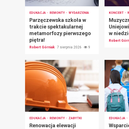
EDUKACJA
REMONTY
WYDARZENIA
KONCERT
Parzęczewska szkoła w
Muzyczn
trakcie spektakularnej
Uniejowi
metamorfozy pierwszego
w niedzi
piętra!
Robert Gór
Robert Górniak
7 sierpnia 2026
9
EDUKACJA
REMONTY
ZABYTKI
EDUKACJA
Renowacja elewacji
Wsparci