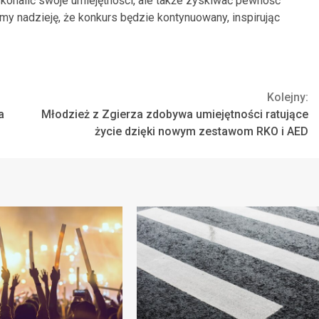
skonalić swoje umiejętności, ale także zyskiwać pewność
jmy nadzieję, że konkurs będzie kontynuowany, inspirując
Kolejny:
a
Młodzież z Zgierza zdobywa umiejętności ratujące
życie dzięki nowym zestawom RKO i AED