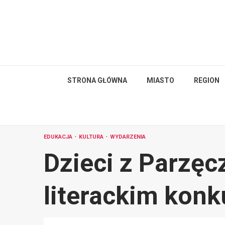
Skip
to
content
STRONA GŁÓWNA
MIASTO
REGION
EDUKACJA
KULTURA
WYDARZENIA
Dzieci z Parzę
literackim konk