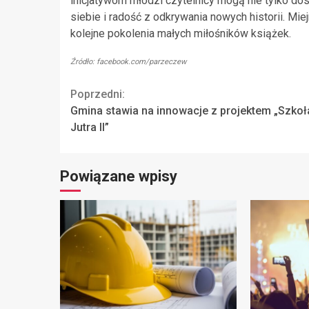
inicjatywom młodzi czytelnicy mogą nie tylko do
siebie i radość z odkrywania nowych historii. Mie
kolejne pokolenia małych miłośników książek.
Źródło: facebook.com/parzeczew
Continue
Poprzedni:
Gmina stawia na innowacje z projektem „Szkoł
Reading
Jutra II”
Powiązane wpisy