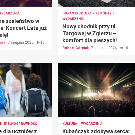
WYDARZENIA
INFRASTRUKTURA
REMONTY
WYDARZENIA
e szaleństwo w
Nowy chodnik przy ul.
e: Koncert Lata już
Targowej w Zgierzu –
elę!
komfort dla pieszych!
niak
7 sierpnia 2026
10
Robert Górniak
7 sierpnia 2026
10
NIEPEŁNOSPRAWNOŚĆ
KULTURA
WYDARZENIA
e dla uczniów z
Kubańczyk zdobywa serca: