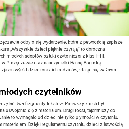
zęczewie odbyło się wydarzenie, które z pewnością zapisze
kurs „Wszystkie dzieci pięknie czytają” to doroczna
nych młodych adeptów sztuki czytelniczej z klas I–III.
 w Parzęczewie oraz nauczycielki Hannę Bogucką i
uzjazm wśród dzieci oraz ich rodziców, stając się ważnym
młodych czytelników
eczytać dwa fragmenty tekstów. Pierwszy z nich był
a oswojenie się z materiałem. Drugi tekst, tajemniczy do
wanie to wymagało od dzieci nie tylko płynności w czytaniu,
m materiałem. Dzięki regularnemu czytaniu, dzieci z łatwością