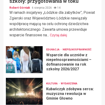
szkoły: przygotowania w toku
Robert Górniak
6 sierpnia 2026
14
W ramach inicjatywy „Łódzkie dla zabytków”, Powiat
Zgierski oraz Województwo Łódzkie nawiązały
współpracę mającą na celu ochronę dziedzictwa
architektonicznego. Zawarta umowa przewiduje
wsparcie finansowe na...
Czytaj dalej
EDUKACJA
NIEPEŁNOSPRAWNOŚĆ
Wsparcie dla uczniów z
niepełnosprawnościami –
dofinansowanie na rok
szkolny 2026/2027
KULTURA
WYDARZENIA
Kubańczyk zdobywa serca:
muzyczna rewolucja w
Gminie Głowno