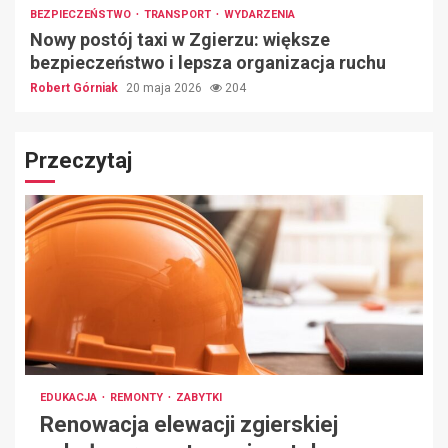
BEZPIECZEŃSTWO
TRANSPORT
WYDARZENIA
Nowy postój taxi w Zgierzu: większe
bezpieczeństwo i lepsza organizacja ruchu
Robert Górniak
20 maja 2026
204
Przeczytaj
EDUKACJA
REMONTY
ZABYTKI
Renowacja elewacji zgierskiej