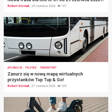
Robert Górniak
29 czerwca 2026
107
APLIKACJE
PILOTAŻ
TRANSPORT
Zanurz się w nową mapę wirtualnych
przystanków Tup Tup & Go!
Robert Górniak
27 czerwca 2026
109