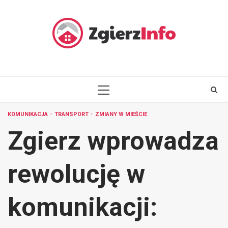
Skip
to
content
PRIMARY
MENU
KOMUNIKACJA
TRANSPORT
ZMIANY W MIEŚCIE
Zgierz wprowadza
rewolucję w
komunikacji: