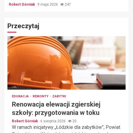
Robert Górniak
9 maja 2026
247
Przeczytaj
EDUKACJA
REMONTY
ZABYTKI
Renowacja elewacji zgierskiej
szkoły: przygotowania w toku
Robert Górniak
6 sierpnia 2026
20
W ramach inicjatywy „Łódzkie dla zabytków”, Powiat