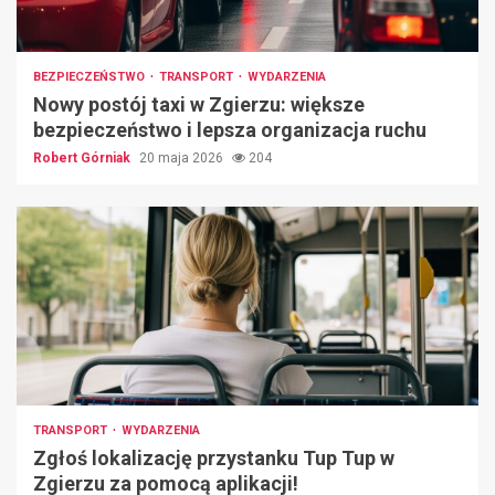
BEZPIECZEŃSTWO
TRANSPORT
WYDARZENIA
Nowy postój taxi w Zgierzu: większe
bezpieczeństwo i lepsza organizacja ruchu
Robert Górniak
20 maja 2026
204
TRANSPORT
WYDARZENIA
Zgłoś lokalizację przystanku Tup Tup w
Zgierzu za pomocą aplikacji!