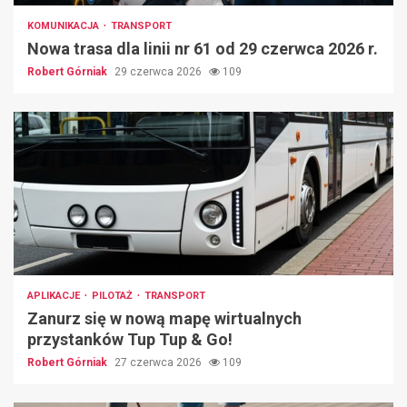
KOMUNIKACJA
TRANSPORT
Nowa trasa dla linii nr 61 od 29 czerwca 2026 r.
Robert Górniak
29 czerwca 2026
109
APLIKACJE
PILOTAŻ
TRANSPORT
Zanurz się w nową mapę wirtualnych
przystanków Tup Tup & Go!
Robert Górniak
27 czerwca 2026
109