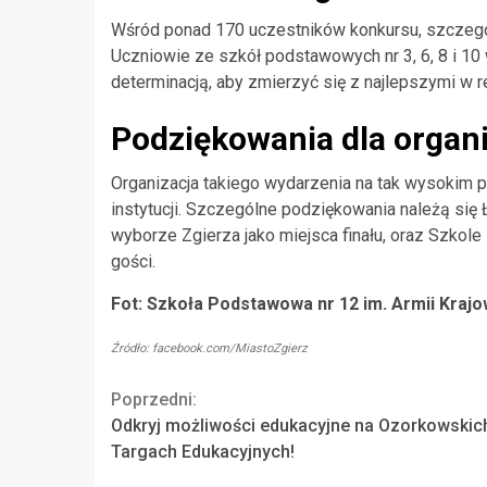
Wśród ponad 170 uczestników konkursu, szczegó
Uczniowie ze szkół podstawowych nr 3, 6, 8 i 10 
determinacją, aby zmierzyć się z najlepszymi w r
Podziękowania dla organ
Organizacja takiego wydarzenia na tak wysokim 
instytucji. Szczególne podziękowania należą się
wyborze Zgierza jako miejsca finału, oraz Szkol
gości.
Fot: Szkoła Podstawowa nr 12 im. Armii Krajo
Źródło: facebook.com/MiastoZgierz
Continue
Poprzedni:
Odkryj możliwości edukacyjne na Ozorkowskic
Reading
Targach Edukacyjnych!