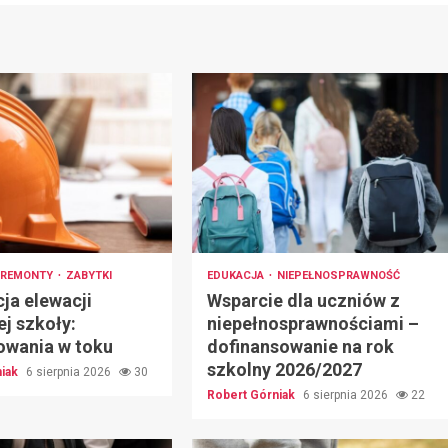
REMONTY
ZABYTKI
EDUKACJA
NIEPEŁNOSPRAWNOŚĆ
ja elewacji
Wsparcie dla uczniów z
ej szkoły:
niepełnosprawnościami –
owania w toku
dofinansowanie na rok
szkolny 2026/2027
niak
6 sierpnia 2026
30
Robert Górniak
6 sierpnia 2026
22