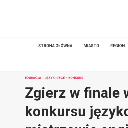
Skip
to
content
STRONA GŁÓWNA
MIASTO
REGION
EDUKACJA
JĘZYKI OBCE
KONKURS
Zgierz w final
konkursu język