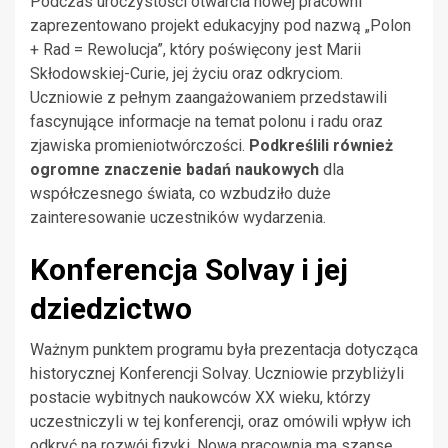
Podczas uroczystości otwarcia nowej pracowni
zaprezentowano projekt edukacyjny pod nazwą „Polon
+ Rad = Rewolucja”, który poświęcony jest Marii
Skłodowskiej-Curie, jej życiu oraz odkryciom.
Uczniowie z pełnym zaangażowaniem przedstawili
fascynujące informacje na temat polonu i radu oraz
zjawiska promieniotwórczości.
Podkreślili również
ogromne znaczenie badań naukowych
dla
współczesnego świata, co wzbudziło duże
zainteresowanie uczestników wydarzenia.
Konferencja Solvay i jej
dziedzictwo
Ważnym punktem programu była prezentacja dotycząca
historycznej Konferencji Solvay. Uczniowie przybliżyli
postacie wybitnych naukowców XX wieku, którzy
uczestniczyli w tej konferencji, oraz omówili wpływ ich
odkryć na rozwój fizyki. Nowa pracownia ma szansę