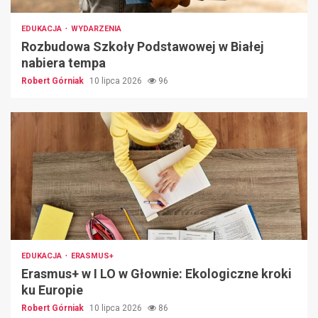
EDUKACJA
WYDARZENIA
Rozbudowa Szkoły Podstawowej w Białej
nabiera tempa
Robert Górniak
10 lipca 2026
96
EDUKACJA
ERASMUS+
Erasmus+ w I LO w Głownie: Ekologiczne kroki
ku Europie
Robert Górniak
10 lipca 2026
86