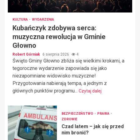
KULTURA
WYDARZENIA
Kubańczyk zdobywa serca:
muzyczna rewolucja w Gminie
Głowno
Robert Górniak
6 sierpnia 2026
4
Święto Gminy Głowno zbliża się wielkimi krokami, a
tegoroczne wydarzenie zapowiada się jako
niezapomniane widowisko muzyczne!
Przygotowania nabierają tempa, a jednym z
głównych punktów programu...
Czytaj dalej
BEZPIECZEŃSTWO
PRAWA
ZDROWIE
Czad latem – jak się przed
nim bronić?