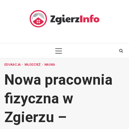
Skip
to
content
PRIMARY
MENU
EDUKACJA
MŁODZIEŻ
NAUKA
Nowa pracownia
fizyczna w
Zgierzu –