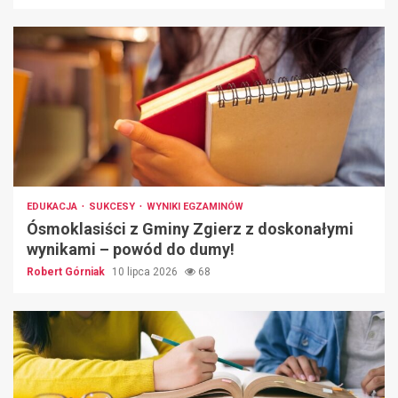
EDUKACJA
SUKCESY
WYNIKI EGZAMINÓW
Ósmoklasiści z Gminy Zgierz z doskonałymi
wynikami – powód do dumy!
Robert Górniak
10 lipca 2026
68