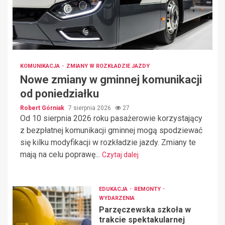
KOMUNIKACJA
ZMIANY W ROZKŁADZIE JAZDY
Nowe zmiany w gminnej komunikacji
od poniedziałku
Robert Górniak
7 sierpnia 2026
27
Od 10 sierpnia 2026 roku pasażerowie korzystający
z bezpłatnej komunikacji gminnej mogą spodziewać
się kilku modyfikacji w rozkładzie jazdy. Zmiany te
mają na celu poprawę...
Czytaj dalej
EDUKACJA
REMONTY
WYDARZENIA
Parzęczewska szkoła w
trakcie spektakularnej