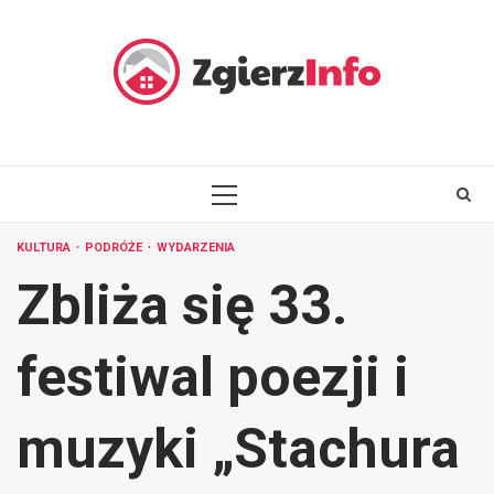
Skip
to
content
PRIMARY
MENU
KULTURA
PODRÓŻE
WYDARZENIA
Zbliża się 33.
festiwal poezji i
muzyki „Stachura