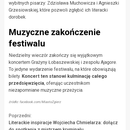
wybitnych pisarzy: Zdzisława Muchowicza i Agnieszki
Grzesiowskiej, które pozwoli zgłębić ich literacki
dorobek.
Muzyczne zakończenie
festiwalu
Niedzielny wieczór zakończy się wyjątkowym
koncertem Grażyny Łobaszewskiej i zespołu Ajagore.
To jedyne wydarzenie festiwalu, na które obowiązują
bilety.
Koncert ten stanowi kulminację całego
przedsięwzięcia
, oferując uczestnikom
niezapomniane muzyczne przeżycia.
źródło: facebook.com/MiastoZgierz
Continue
Poprzedni:
Literackie inspiracje Wojciecha Chmielarza: dołącz
Reading
do spotkania z mistrzem kryminału