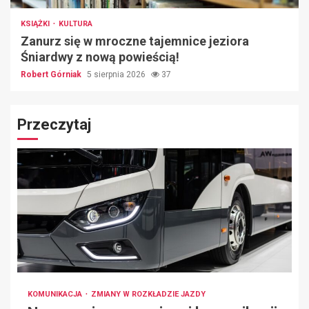
KSIĄŻKI
KULTURA
Zanurz się w mroczne tajemnice jeziora
Śniardwy z nową powieścią!
Robert Górniak
5 sierpnia 2026
37
Przeczytaj
KOMUNIKACJA
ZMIANY W ROZKŁADZIE JAZDY