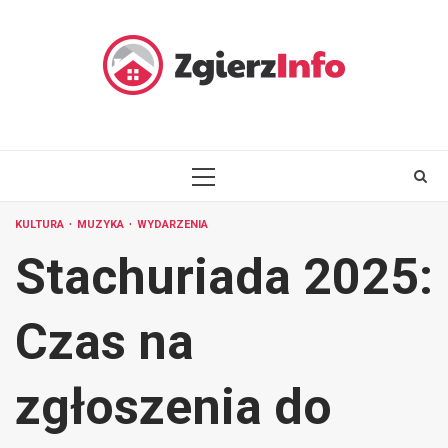
Skip
to
content
PRIMARY
MENU
KULTURA
MUZYKA
WYDARZENIA
Stachuriada 2025:
Czas na
zgłoszenia do