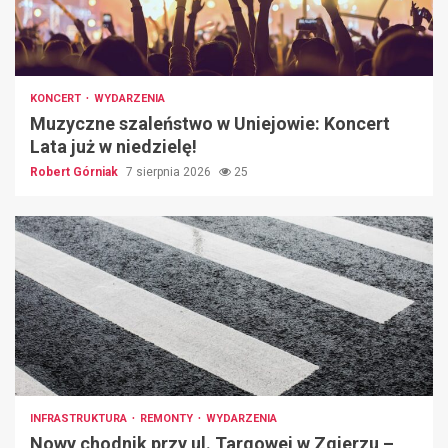
KONCERT
WYDARZENIA
Muzyczne szaleństwo w Uniejowie: Koncert
Lata już w niedzielę!
Robert Górniak
7 sierpnia 2026
25
INFRASTRUKTURA
REMONTY
WYDARZENIA
Nowy chodnik przy ul. Targowej w Zgierzu –