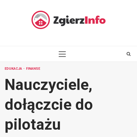
Skip
to
content
PRIMARY
MENU
EDUKACJA
FINANSE
Nauczyciele,
dołączcie do
pilotażu