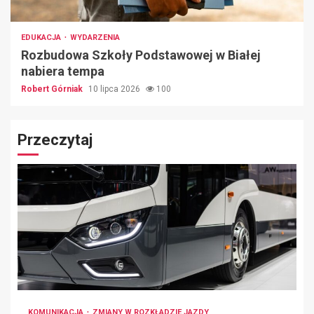
EDUKACJA
WYDARZENIA
Rozbudowa Szkoły Podstawowej w Białej
nabiera tempa
Robert Górniak
10 lipca 2026
100
Przeczytaj
KOMUNIKACJA
ZMIANY W ROZKŁADZIE JAZDY