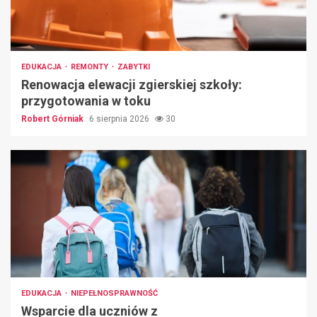
EDUKACJA
REMONTY
ZABYTKI
Renowacja elewacji zgierskiej szkoły:
przygotowania w toku
Robert Górniak
6 sierpnia 2026
30
EDUKACJA
NIEPEŁNOSPRAWNOŚĆ
Wsparcie dla uczniów z