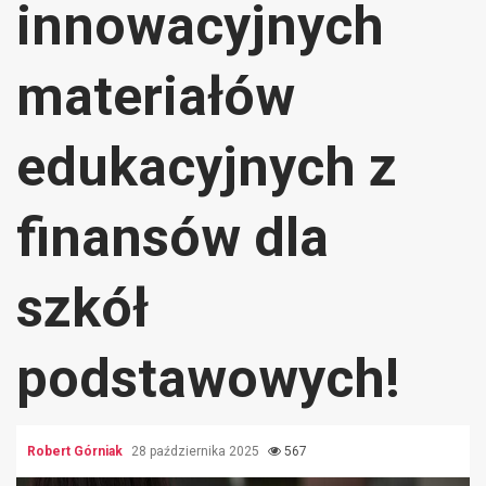
innowacyjnych
materiałów
edukacyjnych z
finansów dla
szkół
podstawowych!
Robert Górniak
28 października 2025
567