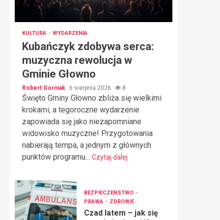
KULTURA
WYDARZENIA
Kubańczyk zdobywa serca:
muzyczna rewolucja w
Gminie Głowno
Robert Górniak
6 sierpnia 2026
8
Święto Gminy Głowno zbliża się wielkimi
krokami, a tegoroczne wydarzenie
zapowiada się jako niezapomniane
widowisko muzyczne! Przygotowania
nabierają tempa, a jednym z głównych
punktów programu...
Czytaj dalej
BEZPIECZEŃSTWO
PRAWA
ZDROWIE
Czad latem – jak się