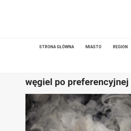
Skip
to
content
STRONA GŁÓWNA
MIASTO
REGION
węgiel po preferencyjnej