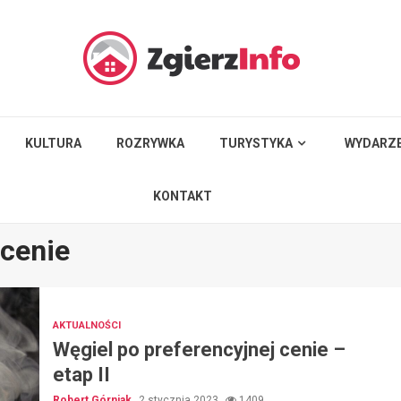
KULTURA
ROZRYWKA
TURYSTYKA
WYDARZE
KONTAKT
 cenie
AKTUALNOŚCI
Węgiel po preferencyjnej cenie –
etap II
Robert Górniak
2 stycznia 2023
1409