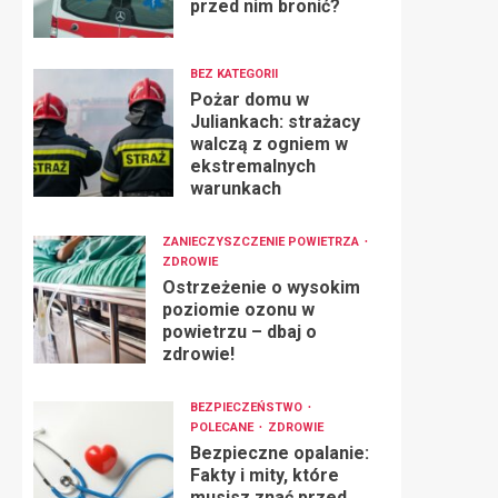
przed nim bronić?
BEZ KATEGORII
Pożar domu w
Juliankach: strażacy
walczą z ogniem w
ekstremalnych
warunkach
ZANIECZYSZCZENIE POWIETRZA
ZDROWIE
Ostrzeżenie o wysokim
poziomie ozonu w
powietrzu – dbaj o
zdrowie!
BEZPIECZEŃSTWO
POLECANE
ZDROWIE
Bezpieczne opalanie:
Fakty i mity, które
musisz znać przed