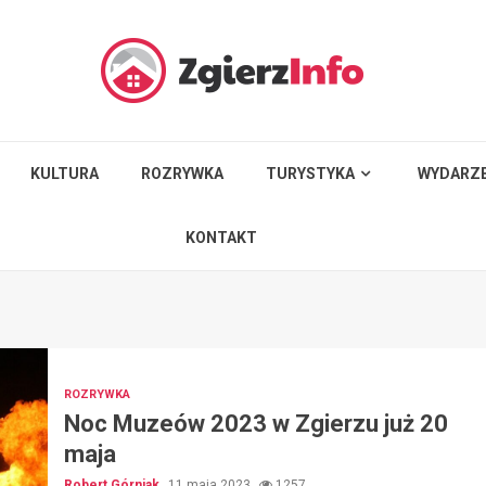
KULTURA
ROZRYWKA
TURYSTYKA
WYDARZE
KONTAKT
ROZRYWKA
Noc Muzeów 2023 w Zgierzu już 20
maja
Robert Górniak
11 maja 2023
1257