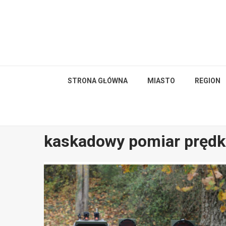
Skip
to
content
STRONA GŁÓWNA
MIASTO
REGION
kaskadowy pomiar prędk