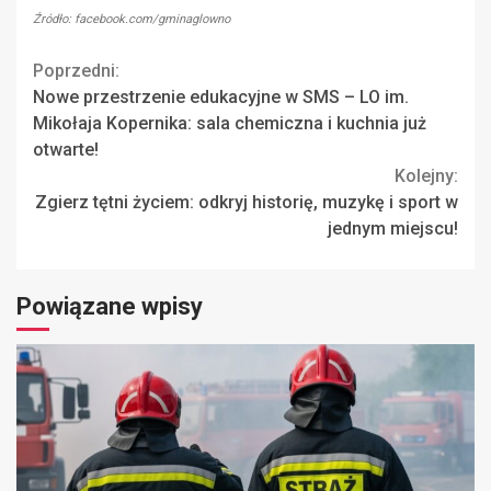
Źródło: facebook.com/gminaglowno
Continue
Poprzedni:
Nowe przestrzenie edukacyjne w SMS – LO im.
Reading
Mikołaja Kopernika: sala chemiczna i kuchnia już
otwarte!
Kolejny:
Zgierz tętni życiem: odkryj historię, muzykę i sport w
jednym miejscu!
Powiązane wpisy