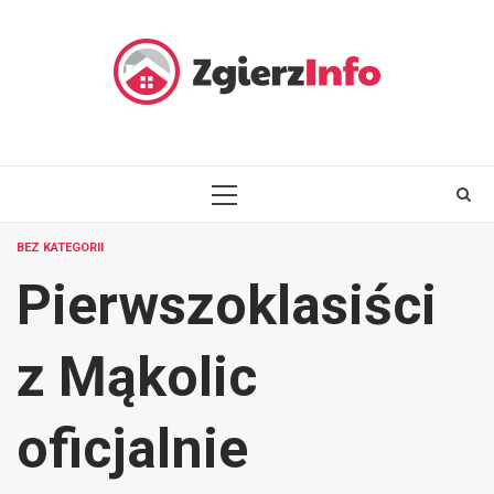
Skip
to
content
PRIMARY
MENU
BEZ KATEGORII
Pierwszoklasiści
z Mąkolic
oficjalnie