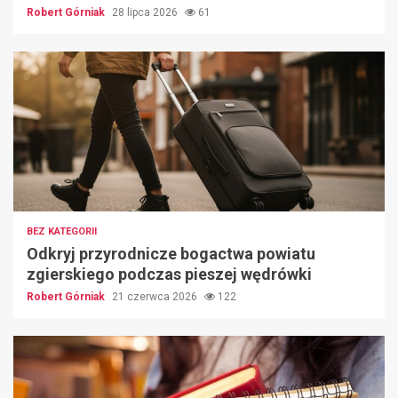
Robert Górniak
28 lipca 2026
61
BEZ KATEGORII
Odkryj przyrodnicze bogactwa powiatu
zgierskiego podczas pieszej wędrówki
Robert Górniak
21 czerwca 2026
122