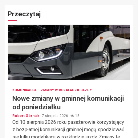
Przeczytaj
KOMUNIKACJA
ZMIANY W ROZKŁADZIE JAZDY
Nowe zmiany w gminnej komunikacji
od poniedziałku
Robert Górniak
7 sierpnia 2026
18
Od 10 sierpnia 2026 roku pasażerowie korzystający
z bezpłatnej komunikacji gminnej mogą spodziewać
się kilku modyfikacji w rozkładzie jazdy. Zmiany te