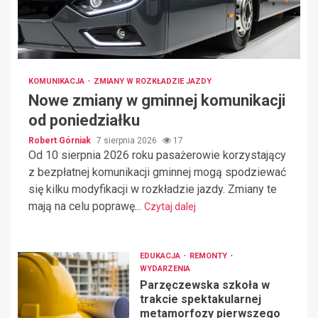
KOMUNIKACJA
ZMIANY W ROZKŁADZIE JAZDY
Nowe zmiany w gminnej komunikacji
od poniedziałku
Robert Górniak
7 sierpnia 2026
17
Od 10 sierpnia 2026 roku pasażerowie korzystający
z bezpłatnej komunikacji gminnej mogą spodziewać
się kilku modyfikacji w rozkładzie jazdy. Zmiany te
mają na celu poprawę...
Czytaj dalej
EDUKACJA
REMONTY
WYDARZENIA
Parzęczewska szkoła w
trakcie spektakularnej
metamorfozy pierwszego