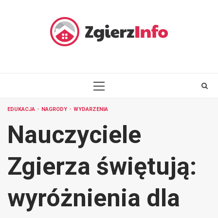
Skip
to
content
PRIMARY
MENU
EDUKACJA
NAGRODY
WYDARZENIA
Nauczyciele
Zgierza świętują:
wyróżnienia dla