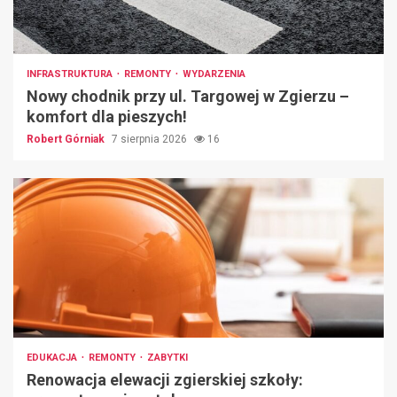
INFRASTRUKTURA
REMONTY
WYDARZENIA
Nowy chodnik przy ul. Targowej w Zgierzu –
komfort dla pieszych!
Robert Górniak
7 sierpnia 2026
16
EDUKACJA
REMONTY
ZABYTKI
Renowacja elewacji zgierskiej szkoły: