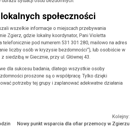
o obrazu sytuacji osób bezdomnych.
lokalnych społeczności
szali wszelkie informacje o miejscach przebywania
 Zgierz, gdzie lokalny koordynator, Pani Violetta
a telefonicznie pod numerem 531 301 280, mailowo na adres
nie liczby osób w kryzysie bezdomności”), lub osobiście w
 siedzibą w Giecznie, przy ul. Głównej 43.
owe dla sukcesu badania, dlatego wszystkie osoby
zdomności proszone są o współpracę. Tylko dzięki
wać potrzeby tej grupy i zaplanować adekwatne działania
Kolejny:
odzin
Nowy punkt wsparcia dla ofiar przemocy w Zgierzu