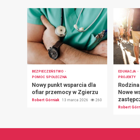
BEZPIECZEŃSTWO
EDUKACJA
POMOC SPOŁECZNA
PROJEKTY
Nowy punkt wsparcia dla
Rodzina
ofiar przemocy w Zgierzu
Nowe ws
zastępc
Robert Górniak
13 marca 2026
260
Robert Gór