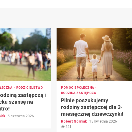
ŁECZNA
RODZICIELSTWO
POMOC SPOŁECZNA
RODZINA ZASTĘPCZA
odziną zastępczą i
Pilnie poszukujemy
cku szansę na
rodziny zastępczej dla 3-
utro!
miesięcznej dziewczynki!
niak
5 czerwca 2026
Robert Górniak
15 kwietnia 2026
221