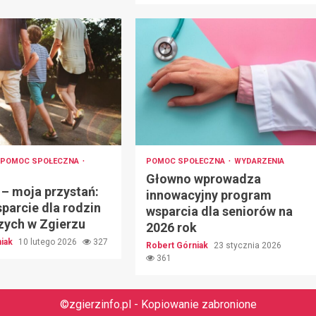
POMOC SPOŁECZNA
POMOC SPOŁECZNA
WYDARZENIA
Głowno wprowadza
 – moja przystań:
innowacyjny program
parcie dla rodzin
wsparcia dla seniorów na
zych w Zgierzu
2026 rok
niak
10 lutego 2026
327
Robert Górniak
23 stycznia 2026
361
©zgierzinfo.pl - Kopiowanie zabronione