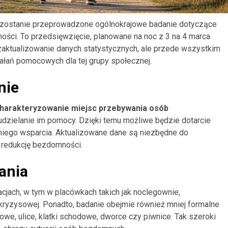
 zostanie przeprowadzone ogólnokrajowe badanie dotyczące
ości. To przedsięwzięcie, planowane na noc z 3 na 4 marca
o zaktualizowanie danych statystycznych, ale przede wszystkim
iałań pomocowych dla tej grupy społecznej.
nie
scharakteryzowanie miejsc przebywania osób
 udzielanie im pomocy. Dzięki temu możliwe będzie dotarcie
niego wsparcia. Aktualizowane dane są niezbędne do
u redukcję bezdomności.
ania
acjach, w tym w placówkach takich jak noclegownie,
 kryzysowej. Ponadto, badanie obejmie również mniej formalne
łkowe, ulice, klatki schodowe, dworce czy piwnice. Tak szeroki