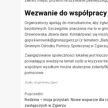
zakres miejsc pozwoli na uzyskanie pełniejszeg
Wezwanie do współpracy 
Organizatorzy apelują do mieszkańców, aby zgła
bezdomnych. Szczególne znaczenie ma to w gminie
Drewnowska, zbiera dane. Kontaktować się możn
gops.kierownik@gminazgierz.pl
(z tematem „Bada
Gminnym Ośrodku Pomocy Społecznej w Zgierzu, z
Zaangażowanie społeczności lokalnej jest klucz
posiadające wiedzę na temat osób w kryzysie be
wspólnym wysiłkom można skutecznie zidentyfiko
pomocowe.
Źródło: Urząd Gminy Zgierz
Continue
Poprzedni:
Rodzina – moja przystań: Nowe wsparcie dla r
Reading
zastępczych w Zgierzu