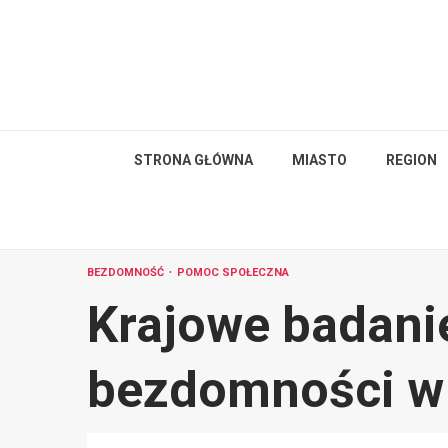
Skip
to
content
STRONA GŁÓWNA
MIASTO
REGION
BEZDOMNOŚĆ
POMOC SPOŁECZNA
Krajowe badani
bezdomności w