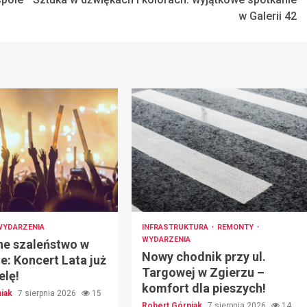
w Galerii 42
WYDARZENIA
INFRASTRUKTURA
REMONTY
WYDARZENIA
e szaleństwo w
Nowy chodnik przy ul.
e: Koncert Lata już
Targowej w Zgierzu –
elę!
komfort dla pieszych!
niak
7 sierpnia 2026
15
Robert Górniak
7 sierpnia 2026
14