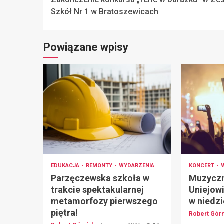
Reading
Szkół Nr 1 w Bratoszewicach
Powiązane wpisy
EDUKACJA
REMONTY
WYDARZENIA
KONCERT
Parzęczewska szkoła w
Muzyczn
trakcie spektakularnej
Uniejowi
metamorfozy pierwszego
w niedzi
piętra!
Robert Gór