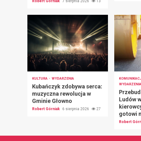
Robert Górniak
7 sierpnia 2026
13
KULTURA
WYDARZENIA
KOMUNIKAC
WYDARZENI
Kubańczyk zdobywa serca:
Przebud
muzyczna rewolucja w
Ludów w
Gminie Głowno
kierowc
Robert Górniak
6 sierpnia 2026
27
gotowi 
Robert Gór