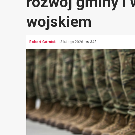
rozwój gminy i 
wojskiem
Robert Górniak
13 lutego 2026
342