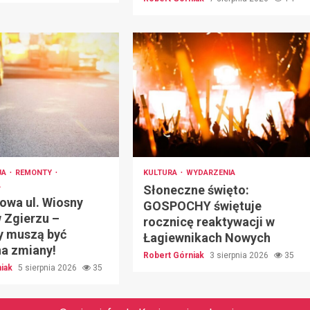
JA
REMONTY
KULTURA
WYDARZENIA
A
Słoneczne święto:
owa ul. Wiosny
GOSPOCHY świętuje
 Zgierzu –
rocznicę reaktywacji w
y muszą być
Łagiewnikach Nowych
na zmiany!
Robert Górniak
3 sierpnia 2026
35
niak
5 sierpnia 2026
35