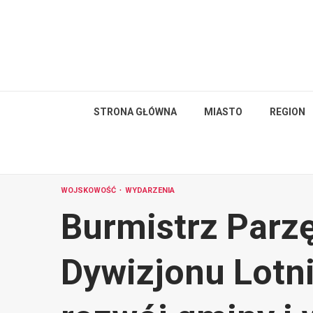
Skip
to
content
STRONA GŁÓWNA
MIASTO
REGION
WOJSKOWOŚĆ
WYDARZENIA
Burmistrz Parz
Dywizjonu Lotn