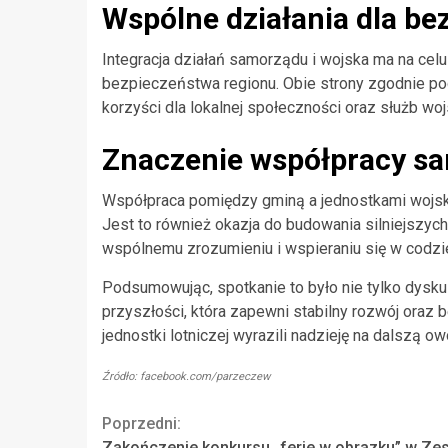
Wspólne działania dla be
Integracja działań samorządu i wojska ma na celu 
bezpieczeństwa regionu. Obie strony zgodnie po
korzyści dla lokalnej społeczności oraz służb wo
Znaczenie współpracy s
Współpraca pomiędzy gminą a jednostkami wojskow
Jest to również okazja do budowania silniejszyc
wspólnemu zrozumieniu i wspieraniu się w codz
Podsumowując, spotkanie to było nie tylko dysku
przyszłości, która zapewni stabilny rozwój oraz
jednostki lotniczej wyrazili nadzieję na dalszą o
Źródło: facebook.com/parzeczew
Continue
Poprzedni:
Zakończenie konkursu „ferie w obrazku” w Ze