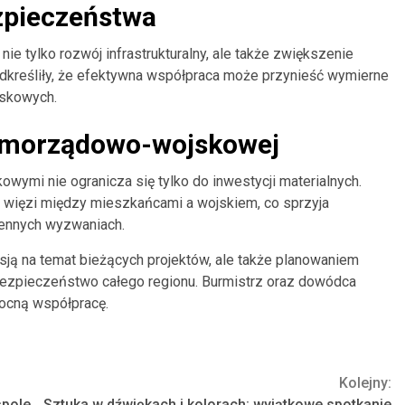
zpieczeństwa
nie tylko rozwój infrastrukturalny, ale także zwiększenie
dkreśliły, że efektywna współpraca może przynieść wymierne
jskowych.
amorządowo-wojskowej
ymi nie ogranicza się tylko do inwestycji materialnych.
h więzi między mieszkańcami a wojskiem, co sprzyja
iennych wyzwaniach.
sją na temat bieżących projektów, ale także planowaniem
 bezpieczeństwo całego regionu. Burmistrz oraz dowódca
wocną współpracę.
Kolejny:
spole
Sztuka w dźwiękach i kolorach: wyjątkowe spotkanie