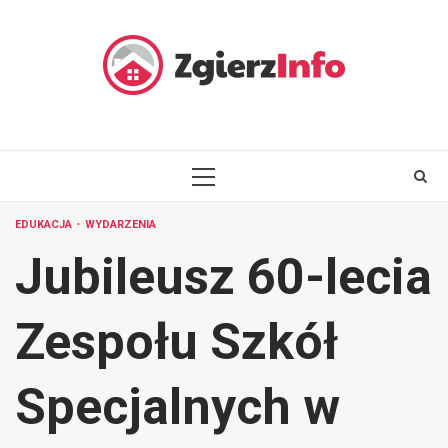
Skip
to
content
PRIMARY
MENU
EDUKACJA
WYDARZENIA
Jubileusz 60-lecia
Zespołu Szkół
Specjalnych w