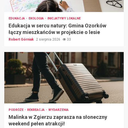
EDUKACJA
EKOLOGIA
INICJATYWY LOKALNE
Edukacja w sercu natury: Gmina Ozorków
łączy mieszkańców w projekcie o lesie
Robert Górniak
2 sierpnia 2026
33
PODRÓŻE
REKREACJA
WYDARZENIA
Malinka w Zgierzu zaprasza na słoneczny
weekend pełen atrakcji!