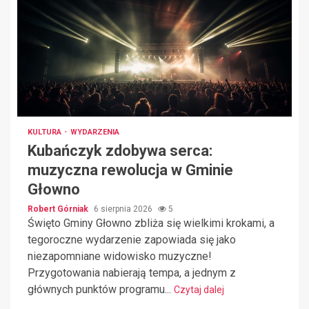
KULTURA
WYDARZENIA
Kubańczyk zdobywa serca:
muzyczna rewolucja w Gminie
Głowno
Robert Górniak
6 sierpnia 2026
5
Święto Gminy Głowno zbliża się wielkimi krokami, a
tegoroczne wydarzenie zapowiada się jako
niezapomniane widowisko muzyczne!
Przygotowania nabierają tempa, a jednym z
głównych punktów programu...
Czytaj dalej