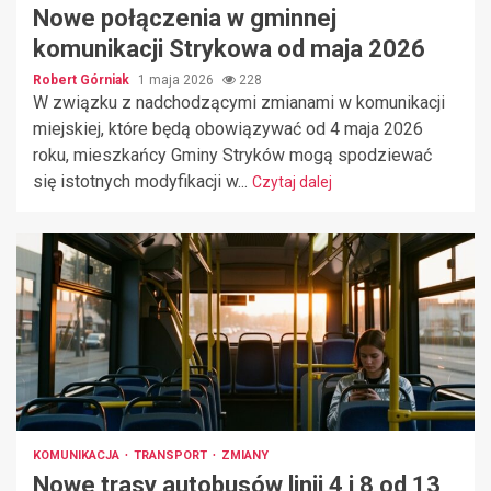
Nowe połączenia w gminnej
komunikacji Strykowa od maja 2026
Robert Górniak
1 maja 2026
228
W związku z nadchodzącymi zmianami w komunikacji
miejskiej, które będą obowiązywać od 4 maja 2026
roku, mieszkańcy Gminy Stryków mogą spodziewać
się istotnych modyfikacji w...
Czytaj dalej
KOMUNIKACJA
TRANSPORT
ZMIANY
Nowe trasy autobusów linii 4 i 8 od 13