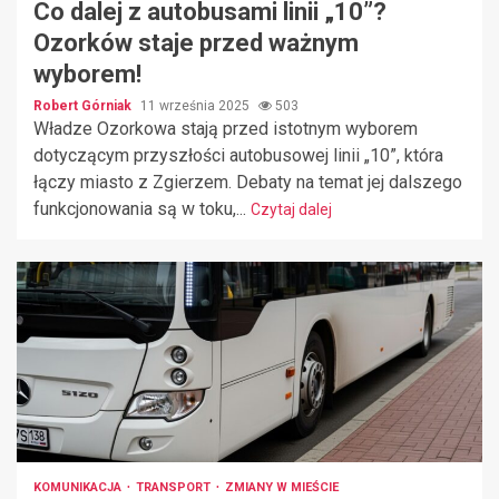
Co dalej z autobusami linii „10”?
Ozorków staje przed ważnym
wyborem!
Robert Górniak
11 września 2025
503
Władze Ozorkowa stają przed istotnym wyborem
dotyczącym przyszłości autobusowej linii „10”, która
łączy miasto z Zgierzem. Debaty na temat jej dalszego
funkcjonowania są w toku,...
Czytaj dalej
KOMUNIKACJA
TRANSPORT
ZMIANY W MIEŚCIE