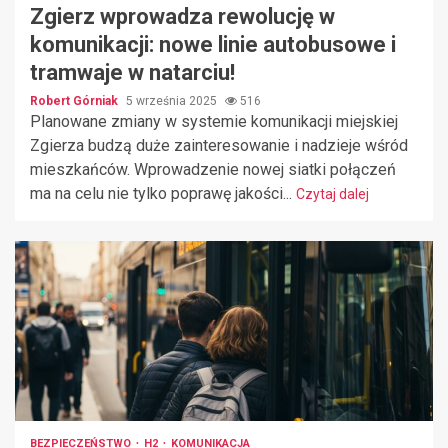
Zgierz wprowadza rewolucję w
komunikacji: nowe linie autobusowe i
tramwaje w natarciu!
Robert Górniak
5 września 2025
516
Planowane zmiany w systemie komunikacji miejskiej
Zgierza budzą duże zainteresowanie i nadzieje wśród
mieszkańców. Wprowadzenie nowej siatki połączeń
ma na celu nie tylko poprawę jakości...
Czytaj dalej
BEZPIECZEŃSTWO
H2
KOMUNIKACJA