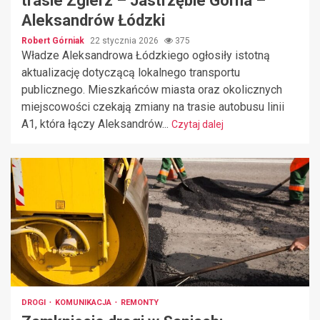
trasie Zgierz – Jastrzębie Górna –
Aleksandrów Łódzki
Robert Górniak
22 stycznia 2026
375
Władze Aleksandrowa Łódzkiego ogłosiły istotną
aktualizację dotyczącą lokalnego transportu
publicznego. Mieszkańców miasta oraz okolicznych
miejscowości czekają zmiany na trasie autobusu linii
A1, która łączy Aleksandrów...
Czytaj dalej
DROGI
KOMUNIKACJA
REMONTY