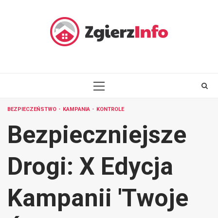
Skip
to
content
PRIMARY
MENU
BEZPIECZEŃSTWO
KAMPANIA
KONTROLE
Bezpieczniejsze
Drogi: X Edycja
Kampanii 'Twoje