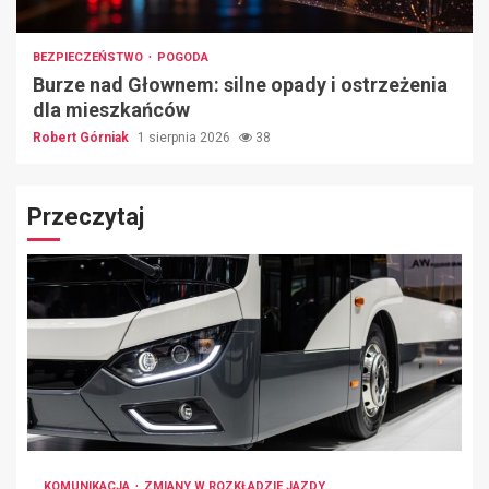
BEZPIECZEŃSTWO
POGODA
Burze nad Głownem: silne opady i ostrzeżenia
dla mieszkańców
Robert Górniak
1 sierpnia 2026
38
Przeczytaj
KOMUNIKACJA
ZMIANY W ROZKŁADZIE JAZDY