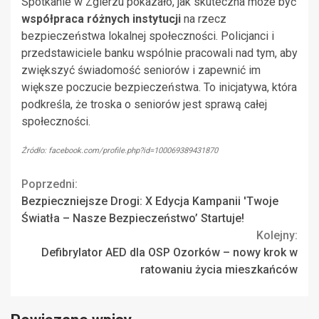
Spotkanie w Zgierzu pokazało, jak skuteczna może być
współpraca różnych instytucji
na rzecz
bezpieczeństwa lokalnej społeczności. Policjanci i
przedstawiciele banku wspólnie pracowali nad tym, aby
zwiększyć świadomość seniorów i zapewnić im
większe poczucie bezpieczeństwa. To inicjatywa, która
podkreśla, że troska o seniorów jest sprawą całej
społeczności.
Źródło: facebook.com/profile.php?id=100069389431870
Continue
Poprzedni:
Bezpieczniejsze Drogi: X Edycja Kampanii 'Twoje
Reading
Światła – Nasze Bezpieczeństwo’ Startuje!
Kolejny:
Defibrylator AED dla OSP Ozorków – nowy krok w
ratowaniu życia mieszkańców