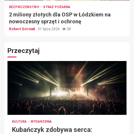
BEZPIECZEŃSTWO
STRAŻ POŻARNA
2 miliony złotych dla OSP w Łódzkiem na
nowoczesny sprzęt i ochronę
Robert Górniak
31 lipca 2026
38
Przeczytaj
KULTURA
WYDARZENIA
Kubańczyk zdobywa serca: