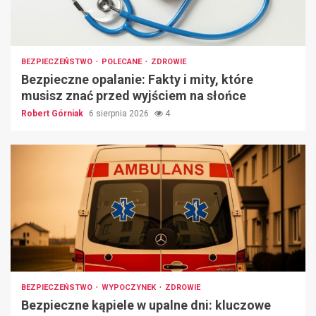
BEZPIECZEŃSTWO
POLECANE
ZDROWIE
Bezpieczne opalanie: Fakty i mity, które
musisz znać przed wyjściem na słońce
Robert Górniak
6 sierpnia 2026
4
BEZPIECZEŃSTWO
WYPOCZYNEK
ZDROWIE
Bezpieczne kąpiele w upalne dni: kluczowe