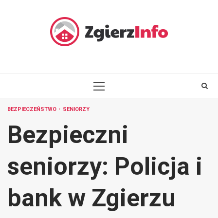
Skip
to
content
PRIMARY
MENU
BEZPIECZEŃSTWO
SENIORZY
Bezpieczni
seniorzy: Policja i
bank w Zgierzu