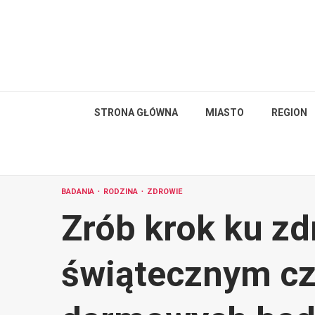
Skip
to
content
STRONA GŁÓWNA
MIASTO
REGION
BADANIA
RODZINA
ZDROWIE
Zrób krok ku z
świątecznym cza