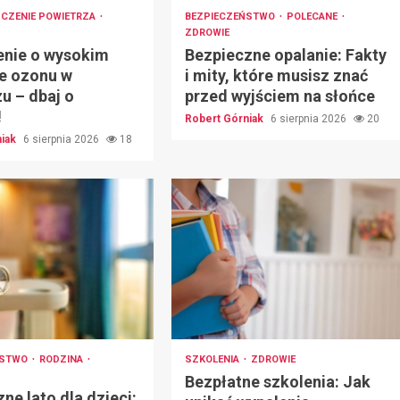
CZENIE POWIETRZA
BEZPIECZEŃSTWO
POLECANE
ZDROWIE
enie o wysokim
Bezpieczne opalanie: Fakty
e ozonu w
i mity, które musisz znać
u – dbaj o
przed wyjściem na słońce
!
Robert Górniak
6 sierpnia 2026
20
niak
6 sierpnia 2026
18
ŃSTWO
RODZINA
SZKOLENIA
ZDROWIE
Bezpłatne szkolenia: Jak
ne lato dla dzieci: