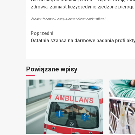
zdrowia, zamiast liczyć jedynie zjedzone pierogi
Źródło: facebook.com/AleksandrowLodzkiOfficial
Continue
Poprzedni:
Ostatnia szansa na darmowe badania profilakt
Reading
Powiązane wpisy