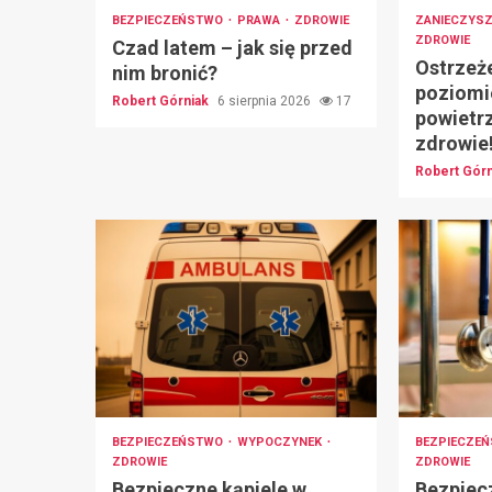
BEZPIECZEŃSTWO
PRAWA
ZDROWIE
ZANIECZYSZ
ZDROWIE
Czad latem – jak się przed
Ostrzeż
nim bronić?
poziomi
Robert Górniak
6 sierpnia 2026
17
powietrz
zdrowie
Robert Gór
BEZPIECZEŃSTWO
WYPOCZYNEK
BEZPIECZE
ZDROWIE
ZDROWIE
Bezpieczne kąpiele w
Bezpiecz