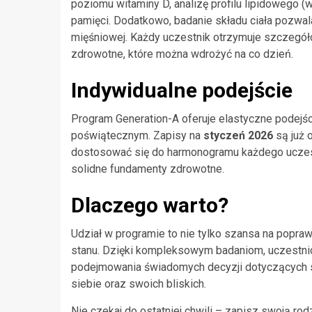
poziomu witaminy D, analizę profilu lipidowego (w 
pamięci. Dodatkowo, badanie składu ciała pozwal
mięśniowej. Każdy uczestnik otrzymuje szczegół
zdrowotne, które można wdrożyć na co dzień.
Indywidualne podejście
Program Generation-A oferuje elastyczne podejśc
poświątecznym. Zapisy na
styczeń 2026
są już 
dostosować się do harmonogramu każdego uczes
solidne fundamenty zdrowotne.
Dlaczego warto?
Udział w programie to nie tylko szansa na popra
stanu. Dzięki kompleksowym badaniom, uczestni
podejmowania świadomych decyzji dotyczących st
siebie oraz swoich bliskich.
Nie czekaj do ostatniej chwili – zapisz swoją ro