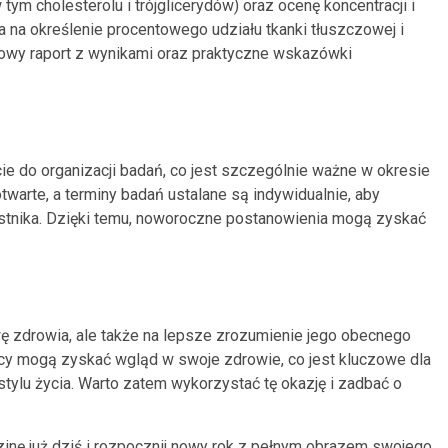
tym cholesterolu i trójglicerydów) oraz ocenę koncentracji i
a na określenie procentowego udziału tkanki tłuszczowej i
owy raport z wynikami oraz praktyczne wskazówki
ie do organizacji badań, co jest szczególnie ważne w okresie
otwarte, a terminy badań ustalane są indywidualnie, aby
tnika. Dzięki temu, noworoczne postanowienia mogą zyskać
wę zdrowia, ale także na lepsze zrozumienie jego obecnego
cy mogą zyskać wgląd w swoje zdrowie, co jest kluczowe dla
ylu życia. Warto zatem wykorzystać tę okazję i zadbać o
dzinę już dziś i rozpocznij nowy rok z pełnym obrazem swojego